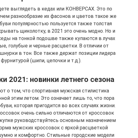
дете выглядеть в кедах или КОНВЕРСАХ. Это по
ичем разнообразие их фасонов и цветов такое же
обуви популярностью пользуется также толстая
рывать щиколотку, в 2021 это очень модно. Но и
ды на тонкой подошве также купаются в лучах
е, голубые и черные расцветки. В отличии от
 шнурки в тон. Все также держат позиции лидера
фурнитурой (шипи, цепочки и т.д.).
и 2021: новинки летнего сезона
т о том, что спортивная мужская стилистика
ой этим летом. Это означает лишь то, что пора
буви, которая пригодится во всех случаях жизни.
оссовок очень сильно отличаются от кроссовок
покупке руководствуйтесь основным назначением
форма мужских кроссовок с яркой расцветкой
сшумно и комфортно. Стильные городские модели