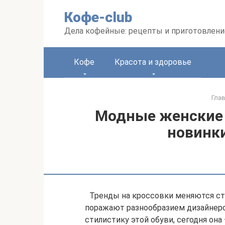
Перейти
Кофе-club
к
контенту
Дела кофейные: рецепты и приготовлени
Кофе
Красота и здоровье
Гла
Модные женские 
новинк
Тренды на кроссовки меняются ст
поражают разнообразием дизайнерс
стилистику этой обуви, сегодня она