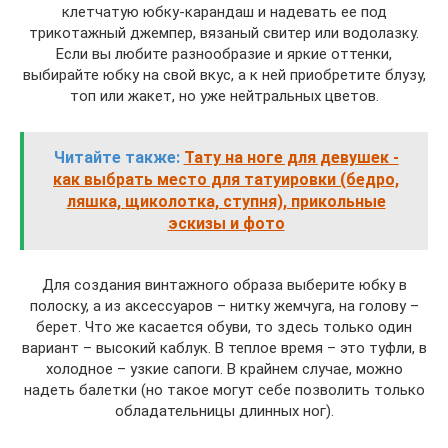
клетчатую юбку-карандаш и надевать ее под
трикотажный джемпер, вязаный свитер или водолазку.
Если вы любите разнообразие и яркие оттенки,
выбирайте юбку на свой вкус, а к ней приобретите блузу,
топ или жакет, но уже нейтральных цветов.
Читайте также:
Тату на ноге для девушек -
как выбрать место для татуировки (бедро,
ляшка, щиколотка, ступня), прикольные
эскизы и фото
Для создания винтажного образа выберите юбку в
полоску, а из аксессуаров – нитку жемчуга, на голову –
берет. Что же касается обуви, то здесь только один
вариант – высокий каблук. В теплое время – это туфли, в
холодное – узкие сапоги. В крайнем случае, можно
надеть балетки (но такое могут себе позволить только
обладательницы длинных ног).