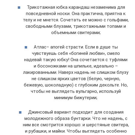
Трикотажная юбка карандаш незаменима для
повседневной носки. Она практична, приятна к
телу и не мнется. Сочетать ее можно с гольфами,
свободными блузами, трикотажными топами и
объемными свитерами;
Атлас– апогей страсти. Если в душе ты
чувствуешь себя «богиней любви», смело
надевай такую юбку! Она сочетается с туфлями
и босоножками на шпильке, идеально –
лакированными. Наверх надень не слишком блузу
не слишком ярких цветов (белую, черную,
бежевую, шоколадную) с глубоким декольте. Но,
чтобы не выглядеть вульгарно, используй
минимум бижутерии;
Джинсовый вариант подходит для создания
молодежного образа бунтарки. Что не надень, с
ним все смотрится хорошо: и шерстяные свитера,
и рубашки, и майки. Чтобы выглядеть особенно