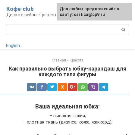
Перейти
Кофе-club
Для любых предложений по
к
Дела кофейные: рецепты и приготовление
сайту: cartica@cp9.ru
контенту
Поиск:
English
Главная
»
Красота
Как правильно выбрать юбку-карандаш для
каждого типа фигуры
Ваша идеальная юбка:
– высокая талия;
– плотная ткань (джинса, кожа, жаккард);