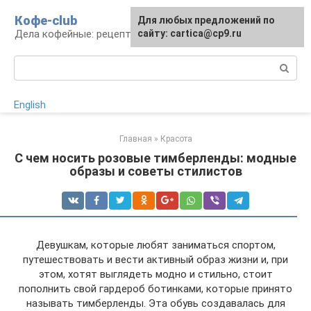
Перейти
Кофе-club
Для любых предложений по
к
Дела кофейные: рецепты и приготовление
сайту: cartica@cp9.ru
контенту
Поиск:
English
Главная
»
Красота
С чем носить розовые тимберленды: модные
образы и советы стилистов
Девушкам, которые любят заниматься спортом,
путешествовать и вести активный образ жизни и, при
этом, хотят выглядеть модно и стильно, стоит
пополнить свой гардероб ботинками, которые принято
называть тимберленды. Эта обувь создавалась для