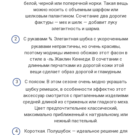
белой, черной или поперечной норки. Такая вещь
можно носить с объемным шарфом или
шелковым палантином. Сочетание два дорогие
фактуры — мех и шелк — добавит луку
элегантность и шарма.
С рукавами ¾. Элегантная шубка с укороченными
рукавами непрактичны, но очень красивы,
поэтому модницы именно обожаю этот фасон в
стиле а -ль Жаклин Кеннеди. В сочетании с
длинными перчатками из дорогой кожи этой
вещи сделает образ дорогой и гламурным.
С поясом. В этом сезоне очень модно украшать
шубку ремешок, в особенности эффектно этот
аксессуар смотрится с приталенными изделиями
средней длиной из стриженых или гладкого меха.
Цвет предпочтительнее классический,
максимально приближенный к натуральному, или
нежный пастельный.
Короткая. Полушубок — идеальное решение для