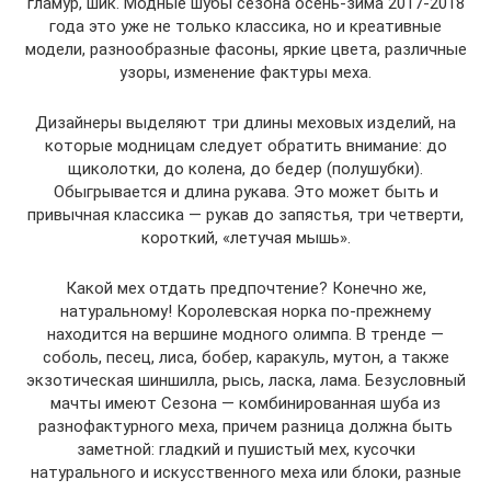
гламур, шик. Модные шубы сезона осень-зима 2017-2018
года это уже не только классика, но и креативные
модели, разнообразные фасоны, яркие цвета, различные
узоры, изменение фактуры меха.
Дизайнеры выделяют три длины меховых изделий, на
которые модницам следует обратить внимание: до
щиколотки, до колена, до бедер (полушубки).
Обыгрывается и длина рукава. Это может быть и
привычная классика — рукав до запястья, три четверти,
короткий, «летучая мышь».
Какой мех отдать предпочтение? Конечно же,
натуральному! Королевская норка по-прежнему
находится на вершине модного олимпа. В тренде —
соболь, песец, лиса, бобер, каракуль, мутон, а также
экзотическая шиншилла, рысь, ласка, лама. Безусловный
мачты имеют Сезона — комбинированная шуба из
разнофактурного меха, причем разница должна быть
заметной: гладкий и пушистый мех, кусочки
натурального и искусственного меха или блоки, разные