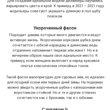
Для создания идеальной модели дизайнеры научились
варьировать цвета и крой. К примеру, в 2021 – 2021 году
модельеры советуют украшать длинную в пол шубу
пояском.
Укороченный фасон
Подходит дамам, которые много двигаются и ведут
активную жизнь. Укороченная норковая шубка днем
сочетается с юбкой-карандаш и джинсами, ведь
отдаленно напоминает пиджак или жакет. Но и в
вечернем образе нашла свое идеальное место. К
примеру, если женщина включает в наряд красивое
платье классических спокойных тонов.
Такой фасон малопригоден для суровых зим, но идеален
для поздней осени или первых дней зимы. На подиумах
можно увидеть укороченные шубки с капюшонами или
воротником-стойкой. Но и те и другие отлично
сочетаются как с брюками, так и с юбками.
С рукавом ¾