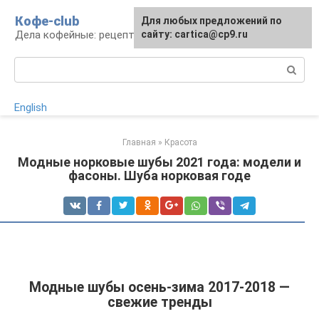
Перейти
Кофе-club
Для любых предложений по
к
Дела кофейные: рецепты и приготовление
сайту: cartica@cp9.ru
контенту
Поиск:
English
Главная
»
Красота
Модные норковые шубы 2021 года: модели и
фасоны. Шуба норковая годе
Модные шубы осень-зима 2017-2018 —
свежие тренды