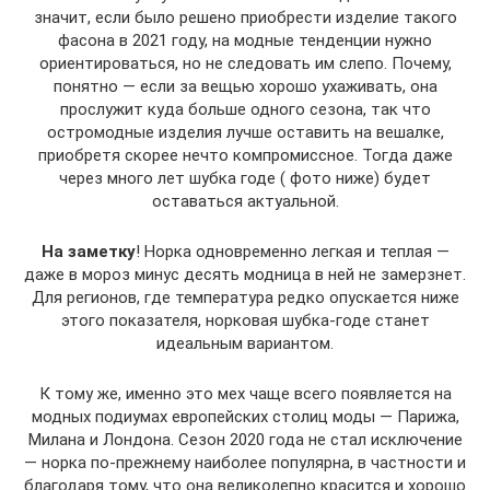
значит, если было решено приобрести изделие такого
фасона в 2021 году, на модные тенденции нужно
ориентироваться, но не следовать им слепо. Почему,
понятно — если за вещью хорошо ухаживать, она
прослужит куда больше одного сезона, так что
остромодные изделия лучше оставить на вешалке,
приобретя скорее нечто компромиссное. Тогда даже
через много лет шубка годе ( фото ниже) будет
оставаться актуальной.
На заметку
! Норка одновременно легкая и теплая —
даже в мороз минус десять модница в ней не замерзнет.
Для регионов, где температура редко опускается ниже
этого показателя, норковая шубка-годе станет
идеальным вариантом.
К тому же, именно это мех чаще всего появляется на
модных подиумах европейских столиц моды — Парижа,
Милана и Лондона. Сезон 2020 года не стал исключение
— норка по-прежнему наиболее популярна, в частности и
благодаря тому, что она великолепно красится и хорошо