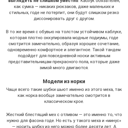
выглядеть не слишком уместно
. Каблук обязателен,
как сумка — никаких рюкзаков, даже маленьких и
стильных, годе не потерпит, они будут слишком резко
диссонировать друг с другом.
В то же время с обувью на толстом устойчивом каблуке,
которая плотно оккупировала модные подиумы, годе
смотрится замечательно, образуя хорошее сочетание,
одновременно комфортное и элегантное. Такой тандем
подойдет для повседневной носки активным
представительницам прекрасного пола, которые даже
зимой много двигаются.
Модели из норки
Чаще всего такие шубки шьют именно из этого меха, так
как норка вообще замечательно смотрится в
классическом крое.
Жесткий блестящий мех с отливом — это именно то, что
нужно для фасона годе. Но есть у такого меха и «минус»
— носить шубку из него можно более десяти лет. А