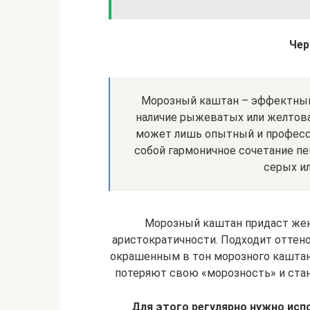
Чер
Морозный каштан – эффектный
наличие рыжеватых или желтова
может лишь опытный и професс
собой гармоничное сочетание пеп
серых ил
Морозный каштан придаст жен
аристократичности. Подходит оттен
окрашенным в тон морозного каштана
потеряют свою «морозность» и ста
Для этого регулярно нужно исп