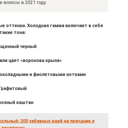
е волосы в 2021 году.
лые оттенки. Холодная гамма включает в себя
такие тона:
щенный черный
 или цвет «воронова крыла»
шоколадными и фиолетовыми нотками
Графитовый
розный каштан
ольный: 200 забавных идей на праздник и
вечеринку