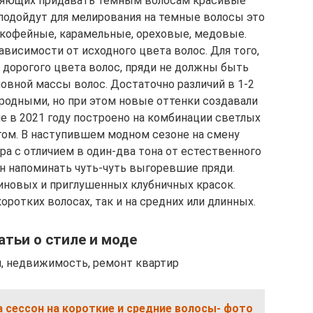
оляющих придавать темным волосам красивые
 подойдут для мелирования на темные волосы это
 кофейные, карамельные, ореховые, медовые.
висимости от исходного цвета волос. Для того,
 дорогого цвета волос, пряди не должны быть
овной массы волос. Достаточно различий в 1-2
родными, но при этом новые оттенки создавали
е в 2021 году построено на комбинации светлых
гом. В наступившем модном сезоне на смену
ра с отличием в один-два тона от естественного
ан напоминать чуть-чуть выгоревшие пряди.
иновых и приглушенных клубничных красок.
ротких волосах, так и на средних или длинных.
атьи о стиле и моде
я, недвижимость, ремонт квартир
 сессон на короткие и средние волосы- фото