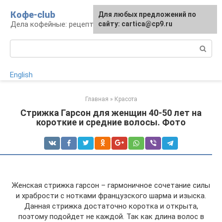
Перейти
Кофе-club
Для любых предложений по
к
Дела кофейные: рецепты и приготовление
сайту: cartica@cp9.ru
контенту
Поиск:
English
Главная
»
Красота
Стрижка Гарсон для женщин 40-50 лет на
короткие и средние волосы. Фото
Женская стрижка гарсон – гармоничное сочетание силы
и храбрости с нотками французского шарма и изыска.
Данная стрижка достаточно коротка и открыта,
поэтому подойдет не каждой. Так как длина волос в