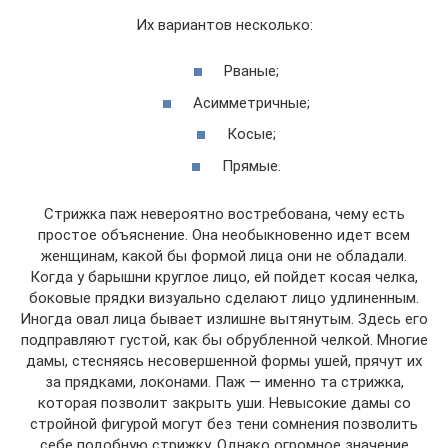
Их вариантов несколько:
Рваные;
Асимметричные;
Косые;
Прямые.
Стрижка паж невероятно востребована, чему есть
простое объяснение. Она необыкновенно идет всем
женщинам, какой бы формой лица они не обладали.
Когда у барышни круглое лицо, ей пойдет косая челка,
боковые прядки визуально сделают лицо удлиненным.
Иногда овал лица бывает излишне вытянутым. Здесь его
подправляют густой, как бы обрубленной челкой. Многие
дамы, стесняясь несовершенной формы ушей, прячут их
за прядками, локонами. Паж — именно та стрижка,
которая позволит закрыть уши. Невысокие дамы со
стройной фигурой могут без тени сомнения позволить
себе подобную стрижку. Однако огромное значение