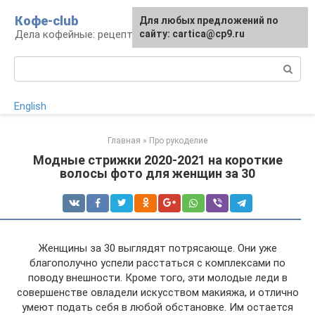
Перейти
Кофе-club
Для любых предложений по
к
Дела кофейные: рецепты и приготовление
сайту: cartica@cp9.ru
контенту
Поиск:
English
Главная
»
Про рукоделие
Модные стрижки 2020-2021 на короткие
волосы фото для женщин за 30
Женщины за 30 выглядят потрясающе. Они уже
благополучно успели расстаться с комплексами по
поводу внешности. Кроме того, эти молодые леди в
совершенстве овладели искусством макияжа, и отлично
умеют подать себя в любой обстановке. Им остается