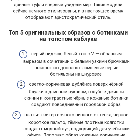
данные туфли впервые увидели мир. Такие модели
сейчас немного стилизованы, и в настоящее время
отображают аристократический стиль.
Топ 5 оригинальных образов с ботинками
на толстом каблуке
серый пиджак, белый топ с V — образным
вырезом в сочетании с белыми узкими брючками
выигрышно дополнят замшевые серые
ботильоны на шнуровке;
светло-коричневая дублёнка поверх чёрной
блузки с длинным рукавом, голубые джинсы
скинни и контрастные чёрные кожаные ботинки
создают повседневный городской образ;
платье-свитер сочного винного оттенка, чёрное
короткое пальто, тёмные плотные колготки
создают модный лук, подходящий для учёбы или
офиса. Дополнят образ кожаные коричневые