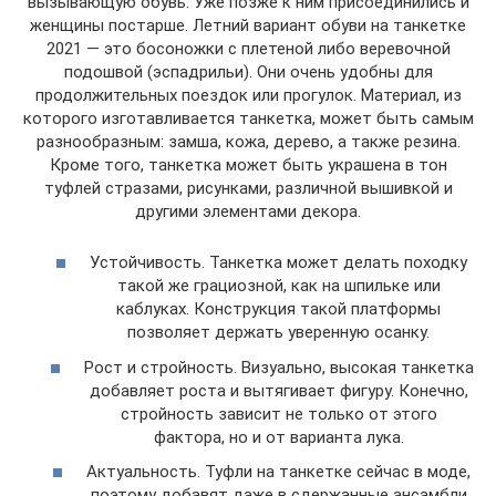
вызывающую обувь. Уже позже к ним присоединились и
женщины постарше. Летний вариант обуви на танкетке
2021 — это босоножки с плетеной либо веревочной
подошвой (эспадрильи). Они очень удобны для
продолжительных поездок или прогулок. Материал, из
которого изготавливается танкетка, может быть самым
разнообразным: замша, кожа, дерево, а также резина.
Кроме того, танкетка может быть украшена в тон
туфлей стразами, рисунками, различной вышивкой и
другими элементами декора.
Устойчивость. Танкетка может делать походку
такой же грациозной, как на шпильке или
каблуках. Конструкция такой платформы
позволяет держать уверенную осанку.
Рост и стройность. Визуально, высокая танкетка
добавляет роста и вытягивает фигуру. Конечно,
стройность зависит не только от этого
фактора, но и от варианта лука.
Актуальность. Туфли на танкетке сейчас в моде,
поэтому добавят даже в сдержанные ансамбли