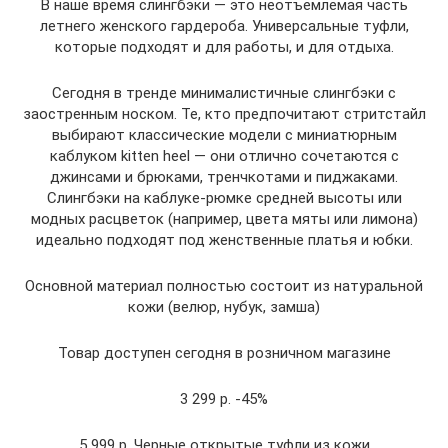
В наше время слингбэки — это неотъемлемая часть
летнего женского гардероба. Универсальные туфли,
которые подходят и для работы, и для отдыха.
Сегодня в тренде минималистичные слингбэки с
заостренным носком. Те, кто предпочитают стритстайл
выбирают классические модели с миниатюрным
каблуком kitten heel — они отлично сочетаются с
джинсами и брюками, тренчкотами и пиджаками.
Слингбэки на каблуке-рюмке средней высоты или
модных расцветок (например, цвета мяты или лимона)
идеально подходят под женственные платья и юбки.
Основной материал полностью состоит из натуральной
кожи (велюр, нубук, замша)
Товар доступен сегодня в розничном магазине
3 299 р. -45%
5 999 р. Черные открытые туфли из кожи