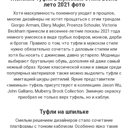
лето 2021 фото
Хотя маскулинность понемногу уходит в прошлое,
многие дизайнеры не хотят прощаться с этим трендом.
Giorgio Armani, Ellery, Mugler, Proenza Schouler, Victoria
Beckham принесли в весеннее-летние показы 2021 года
немного унисекса в виде грубых лоферов, монков, дерби
и брогов. Правило о том, что туфли в мужском стиле
нужно обязательно сочетать с деловым стилем или
хотя бы носить с джинсами, давно устарело. Модницы
выбирают брутальную обувь, дополняя ей даже самый
нежный образ. Кроме классической кожи и замши среди
популярных материалов также можно выделить туфли с
имитацией шкуры рептилий. Яркие представители
«змеиных» туфель присутствуют в коллекциях Jason Wu,
John Galliano, Mulberry, Brock Collection. Змеиную окраску
приобрел не только верх туфель, но и каблук.
Туфли на шпильке
Смелым решением дизайнеров стало сочетание
платформы с тонким каблуком. Особенно ярко такие