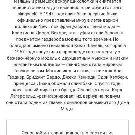
Изящный ремешок вокруг щиколотки и считается
первоисточником для названия этой обуви (от англ.
slingback). В 1947 году слингбэки впервые были
официально представлены миру в легендарной
коллекции New Look французского гения моды —
Кристиана Диора. Вскоре, эти туфли стали базовым
предметом гардероба модниц того времени. Но
благодаря именно гениальной Коко Шанель, которая в
1957 году запустила в производство знаменитую
бежево-чёрную модель с двухцветным мыском и низким
элегантным каблуком — слингбэки стали мировым
fashion-хитом. Многие иконы стиля, такие как Ава
Гарднер, Бриджит Бардо, Джеки Кеннеди, Одри Хэпберн,
принцесса Диана обожали слингбэки. Спустя годы
креативный директор бренда Chanel кутюрье Карл
Лагерфельд «реинкарнировал» их, вернув на подиум —
они стали одним из главных символов знаменитого Дома
Моды.
Основной материал полностью состоит из