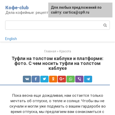
Перейти
Кофе-club
Для любых предложений по
к
Дела кофейные: рецепты и приготовление
сайту: cartica@cp9.ru
контенту
Поиск:
English
Главная
»
Красота
Туфли на толстом каблуке и платформе:
фото. С чем носить туфли на толстом
каблуке
Пока весна еще дождливая, нам остается только
мечтать об отпуске, о тепле и солнце. Чтобы вы не
скучали и могли уже подумать о вашем гардеробе во
время отпуска, мы предлагаем вам ознакомиться с