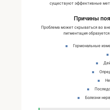
существуют эффективные метод
Причины поя
Проблема может скрываться во внеш
пигментация образуется
Гормональные изме
Дей
Опре
Не
Последс
Болезни нерв