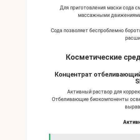
Для приготовления маски сода с
массажными движениями 
Сода позволяет беспроблемно боро
расши
Косметические сред
Концентрат отбеливающий
S
Активный раствор для коррек
Отбеливающие биокомпоненты освет
вырав
Актив