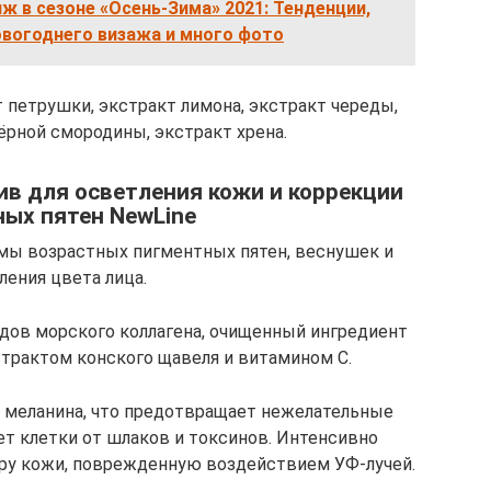
 в сезоне «Осень-Зима» 2021: Тенденции,
овогоднего визажа и много фото
 петрушки, экстракт лимона, экстракт череды,
ёрной смородины, экстракт хрена.
в для осветления кожи и коррекции
ых пятен NewLine
мы возрастных пигментных пятен, веснушек и
ления цвета лица.
дов морского коллагена, очищенный ингредиент
страктом конского щавеля и витамином С.
 меланина, что предотвращает нежелательные
ет клетки от шлаков и токсинов. Интенсивно
уру кожи, поврежденную воздействием УФ-лучей.