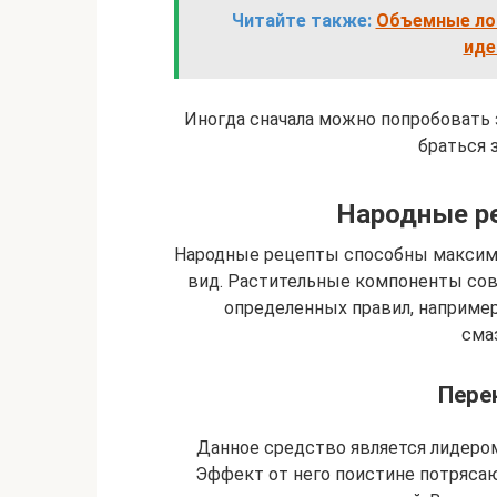
Читайте также:
Объемные лок
иде
Иногда сначала можно попробовать 
браться 
Народные р
Народные рецепты способны максима
вид. Растительные компоненты со
определенных правил, например,
сма
Пере
Данное средство является лидером
Эффект от него поистине потрясаю