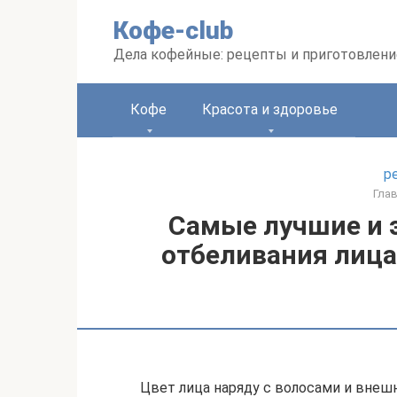
Перейти
Кофе-club
к
контенту
Дела кофейные: рецепты и приготовлени
Кофе
Красота и здоровье
р
Гла
Самые лучшие и
отбеливания лица
Цвет лица наряду с волосами и внеш