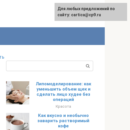
Для любых предложений по
English
сайту: cartica@cp9.ru
ть
Поиск:
Липомоделирование: как
уменьшить объем щек и
сделать лицо худее без
операций
Красота
Как вкусно и необычно
заварить растворимый
кофе