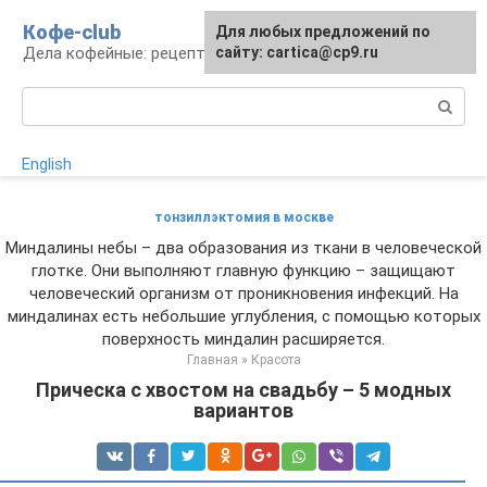
Перейти
Кофе-club
Для любых предложений по
к
Дела кофейные: рецепты и приготовление
сайту: cartica@cp9.ru
контенту
Поиск:
English
тонзиллэктомия в москве
Миндалины небы – два образования из ткани в человеческой
глотке. Они выполняют главную функцию – защищают
человеческий организм от проникновения инфекций. На
миндалинах есть небольшие углубления, с помощью которых
поверхность миндалин расширяется.
Главная
»
Красота
Прическа с хвостом на свадьбу – 5 модных
вариантов