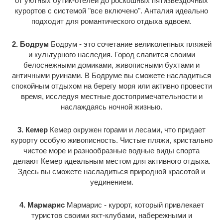
от уютных бутик-отелей до роскошных пятизвездочных
курортов с системой "все включено". Анталия идеально
подходит для романтического отдыха вдвоем.
2. Бодрум
Бодрум - это сочетание великолепных пляжей
и культурного наследия. Город славится своими
белоснежными домиками, живописными бухтами и
античными руинами. В Бодруме вы сможете насладиться
спокойным отдыхом на берегу моря или активно провести
время, исследуя местные достопримечательности и
наслаждаясь ночной жизнью.
3. Кемер
Кемер окружен горами и лесами, что придает
курорту особую живописность. Чистые пляжи, кристально
чистое море и разнообразные водные виды спорта
делают Кемер идеальным местом для активного отдыха.
Здесь вы сможете насладиться природной красотой и
уединением.
4. Мармарис
Мармарис - курорт, который привлекает
туристов своими яхт-клубами, набережными и