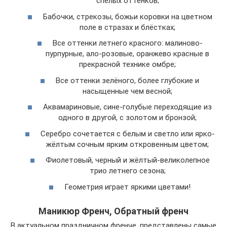
спелых оттенков;
Бабочки, стрекозы, божьи коровки на цветном
поле в стразах и блёстках;
Все оттенки летнего красного: малиново-
пурпурные, ало-розовые, оранжево красные в
прекрасной технике омбре;
Все оттенки зелёного, более глубокие и
насыщенные чем весной;
Аквамариновые, сине-голубые переходящие из
одного в другой, с золотом и бронзой;
Серебро сочетается с белым и светло или ярко-
жёлтым сочным ярким откровенным цветом;
Фиолетовый, черный и жёлтый-великолепное
трио летнего сезона;
Геометрия играет яркими цветами!
Маникюр Френч, Обратный френч
В актуальном праздничном френче, представлены самые