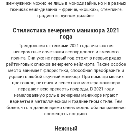
жемчужинки можно не лишь в монодизайне, но и в разных
техниках нейл-дизайна – френче, «кошках», стемпинге,
градиенте, лунном дизайне.
Стилистика вечернего маникюра 2021
года
Трендовыми оттенками 2021 года считаются
невероятные сочетания леопардового и змеиного
принта. Они уже не первый год стоят в первых рядах
рейтинговых списков вечернего нейл-арта. Также особое
место занимает флористика, способная преобразить и
украсить любой скучный маникюр. При помощи мелких
цветочков, веточек и лепестков мастера маникюра
передают всю прелесть природы. В 2021 году
немаловажную роль в вечернем маникюре играют
варианты в металлическом и градиентном стиле. Тем
более, что в данное время очень модно оба направления
совмещать воедино.
Нежный