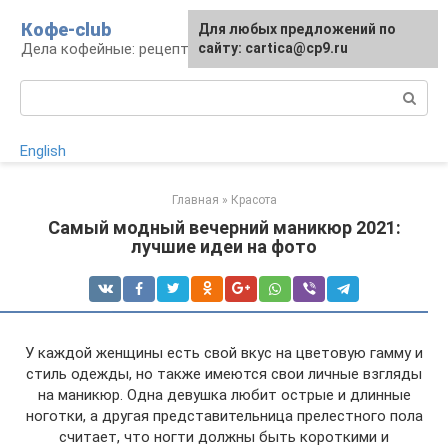
Перейти
Кофе-club
Для любых предложений по
к
Дела кофейные: рецепты и приготовление
сайту: cartica@cp9.ru
контенту
Поиск:
English
Главная
»
Красота
Самый модный вечерний маникюр 2021:
лучшие идеи на фото
У каждой женщины есть свой вкус на цветовую гамму и
стиль одежды, но также имеются свои личные взгляды
на маникюр. Одна девушка любит острые и длинные
ноготки, а другая представительница прелестного пола
считает, что ногти должны быть короткими и