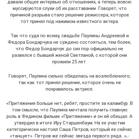
давали общее интервью об отношениях, а теперь вовсю
муссируются слухи об их расставании. Говорят, что
причиной разрыва стало решение режиссера, которое
тот принял под нажимом известного актера.
Так что судя по всему, свадьбе Паулины Андреевой и
Федора Бондарчука не суждено состояться, тем более,
что Федор Бондарчук до сих пор официально не
развелся с бывшей женой Светланой, с которой они
прожили 25 лет.
Говорят, Паулина сильно обиделась на возлюбленного,
так как тот принял решение, которое очень не
понравилось актрисе.
«Притяжения больше нет, ребят, простите за каламбур. В
том смысле, что Паулина мечтала получить главную
роль в Федином фильме «Притяжение» и он ей обещал. А
утвердил в итоге Иру Старшенбаум. На ее участии
категорически настоял Саша Петров, который ее сейчас
«танцует». Петров же сейчас звезда первого ряда…»,-