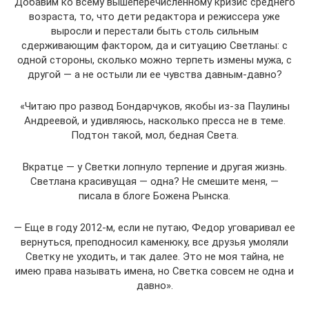
Добавим ко всему вышеперечисленному кризис среднего
возраста, то, что дети редактора и режиссера уже
выросли и перестали быть столь сильным
сдерживающим фактором, да и ситуацию Светланы: с
одной стороны, сколько можно терпеть измены мужа, с
другой — а не остыли ли ее чувства давным-давно?
«Читаю про развод Бондарчуков, якобы из-за Паулины
Андреевой, и удивляюсь, насколько пресса не в теме.
Подтон такой, мол, бедная Света.
Вкратце — у Светки лопнуло терпение и другая жизнь.
Светлана красивущая — одна? Не смешите меня, —
писала в блоге Божена Рынска.
— Еще в году 2012-м, если не путаю, Федор уговаривал ее
вернуться, преподносил каменюку, все друзья умоляли
Светку не уходить, и так далее. Это не моя тайна, не
имею права называть имена, но Светка совсем не одна и
давно».