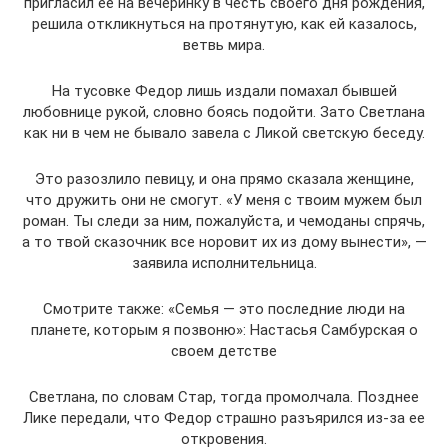
пригласил ее на вечеринку в честь своего дня рождения,
решила откликнуться на протянутую, как ей казалось,
ветвь мира.
На тусовке Федор лишь издали помахал бывшей
любовнице рукой, словно боясь подойти. Зато Светлана
как ни в чем не бывало завела с Ликой светскую беседу.
Это разозлило певицу, и она прямо сказала женщине,
что дружить они не смогут. «У меня с твоим мужем был
роман. Ты следи за ним, пожалуйста, и чемоданы спрячь,
а то твой сказочник все норовит их из дому вынести», —
заявила исполнительница.
Смотрите также: «Семья — это последние люди на
планете, которым я позвоню»: Настасья Самбурская о
своем детстве
Светлана, по словам Стар, тогда промолчала. Позднее
Лике передали, что Федор страшно разъярился из-за ее
откровения.