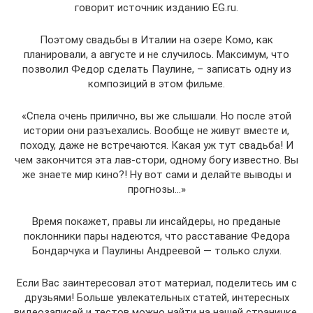
говорит источник изданию EG.ru.
Поэтому свадьбы в Италии на озере Комо, как
планировали, а августе и не случилось. Максимум, что
позволил Федор сделать Паулине, – записать одну из
композиций в этом фильме.
«Спела очень прилично, вы же слышали. Но после этой
истории они разъехались. Вообще не живут вместе и,
походу, даже не встречаются. Какая уж тут свадьба! И
чем закончится эта лав-стори, одному богу известно. Вы
же знаете мир кино?! Ну вот сами и делайте выводы и
прогнозы…»
Время покажет, правы ли инсайдеры, но преданые
поклонники пары надеются, что расставание Федора
Бондарчука и Паулины Андреевой — только слухи.
Если Вас заинтересовал этот материал, поделитесь им с
друзьями! Больше увлекательных статей, интересных
видеозаписей и тестов можно найти на нашей страничке.