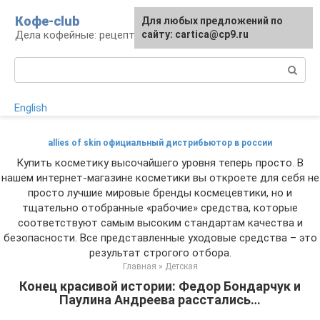
Перейти
Кофе-club
Для любых предложений по
к
Дела кофейные: рецепты и приготовление
сайту: cartica@cp9.ru
контенту
Поиск:
English
allies of skin официальный дистрибьютор в россии
Купить косметику высочайшего уровня теперь просто. В
нашем интернет-магазине косметики вы откроете для себя не
просто лучшие мировые бренды космецевтики, но и
тщательно отобранные «рабочие» средства, которые
соответствуют самым высоким стандартам качества и
безопасности. Все представленные уходовые средства – это
результат строгого отбора.
Главная
»
Детская
Конец красивой истории: Федор Бондарчук и
Паулина Андреева расстались…