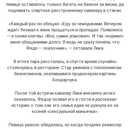
певице оставалось только бегать на балкон за виски, да
подливать спиртное расстроенному кавалеру в стакан.
«Каждый раз он обещал: «Еду за чемоданами. Вечером
жди!» Уезжал к жене прощаться и пропадал. Появлялся
— и снова клятвы: «Все, сумки упаковал». И так «кормил»
меня обещаниями долго. Я ведь не сразу поняла, что
Федя — сказочник», — сетовала Лика.
В итоге пара рассталась, а спустя время случайно
столкнулась в ресторане. Стар ужинала с поклонником-
бизнесменом, оказавшимся продюсером картины
Бондарчука.
После той встречи кавалер Лики внезапно исчез:
оказалось, Федор позвал его в гости и рассказал
историю о том, как его семья едва не рухнула из-за
козней «сексуальной маньячки».
Певица ужасно обиделась, но когда позднее режиссер