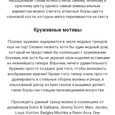
насыщенным тонам ночного неба, синему, зеленому и
красному цвету, однако самым универсальным
вариантом можно считать атласные блузы цвета
слоновой кости, которые мягко переливаются на свету.
Кружевные мотивы
Похоже, кружево задержится в числе модных трендов
еще на год! Сложно назвать хотя бы один модный дом,
который не представил бы коллекцию с кружевными
блузами, или хотя бы не украсил свои изделия вставками
из нежнейшего гипюра. Впрочем, ничего удивительного.
Кружево просто создано для того, чтобы волновать
воображение мужчин! Кроме того, гипюр очень просто
драпировать в стильные сборки, воланы и рюши, а
изысканный декор из кристаллов и вышивки делает
такие блузы настоящим произведением искусства.
Проследить данный тренд можно в коллекциях от
дизайнеров Dolce & Gabbana, Jeremy Scott, Marc Jacobs,
Louis Vuitton, Badgley Mischka и Reem Acra. Они