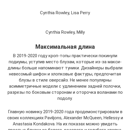
Cynthia Rowley, Lisa Perry
Cynthia Rowley, Milly
Максимальная длина
В 2019-2020 году кроп-топы практически покинули
подиумы, уступив место блузам, которые из-за макси-
длины больше напоминают туники. Дизайнеры выбрали
невесомый шифон и хлопковые фактуры, предпочитая
блузы в стиле оверсайз. Не менее популярны
асимметричные модели с удлинением задней полочки,
разрезы по боковым сторонам и оторочка воланами по
подолу.
Главную новинку 2019-2020 года продемонстрировали в
своих коллекциях Paviljons, Alexander McQueen, Hellessy и
Anastasia Kondakova. На их показах можно увидеть
простые блузки из белого, розового и голубого хлопка,