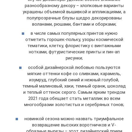
разнообразному декору – хлопковые варианты
украшены объемной вышивкой и аппликациями, а
полупрозрачные блузы щедро декорированы
воланами, рюшами, бантами и оборками;
в числе самых популярных принтов нужно
отметить горошек-польку, узоры космической
тематики, клетку, флористику с винтажными
нотками, футуристические принты и пин-ап
рисунки;
особой дизайнерской любовью пользуются
мягкие оттенки кофе со сливками, карамель,
изумруд, глубокий синий и нежный голубой,
темный малиновый, хаки, темный оранж, шоколад
и теплый оттенок серого. Самым ярким трендом
2021 года обещает стать металлик во всем
многообразии золотистых и серебряных тонов;
новинкой сезона можно назвать триумфальное
возвращение высоких воротничков и V-
образные вырезы – этот дизайнерский прием