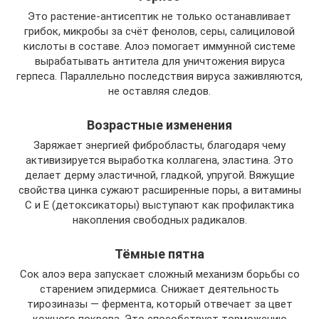
Это растение-антисептик не только останавливает
грибок, микробы за счёт фенолов, серы, салициловой
кислоты в составе. Алоэ помогает иммунной системе
вырабатывать антитела для уничтожения вируса
герпеса. Параллельно последствия вируса заживляются,
не оставляя следов.
Возрастные изменения
Заряжает энергией фибробласты, благодаря чему
активизируется выработка коллагена, эластина. Это
делает дерму эластичной, гладкой, упругой. Вяжущие
свойства цинка сужают расширенные поры, а витамины
С и Е (детоксикаторы) выступают как профилактика
накопления свободных радикалов.
Тёмные пятна
Сок алоэ вера запускает сложный механизм борьбы со
старением эпидермиса. Снижает деятельность
тирозиназы — фермента, который отвечает за цвет
кожного покрова. Это способствует торможению