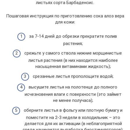
листьях сорта Барбаденсис.
Пошаговая инструкция по приготовлению сока алоэ вера
для кожи:
за 7-14 дней до обрезки прекратите полив
растения;
срежьте у самого ствола нижние морщинистые
листья растения (в них находится наиболее
насыщенная витаминами жидкость);
срезанные листья прополощите водой;
высушите листья на полотенце до полного
исчезновения влаги с поверхности (это займет
не менее получаса);
оберните листья в фольгу или плотную бумагу и
поместите на 2-3 недели в холодильник – это
делается для их активации (в неблагоприятной
среде начинается выработка биостимуляторов);