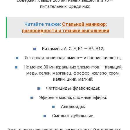
содержит свыше 200 активных веществ и 70 —
питательных. Среди них:
Читайте также:
Стальной маникюр:
разновидности и техники выполнения
Витамины А, С, Е, В1 — В6, В12;
Янтарная, коричная, амино— и прочие кислоты;
Не менее 30 минеральных элементов — кальций,
медь, селен, марганец, фосфор, железо, хром,
калий, цинк, магний;
Фитонциды, флавоноиды;
Эфирные масла, сложные эфиры;
Алкалоиды;
Смолы и дубильные.
Есть в алоэ вера ещё один замечательный ингредиент,