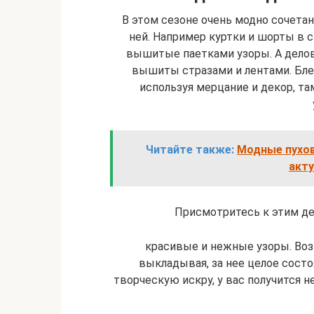
В этом сезоне очень модно сочета
ней. Например куртки и шорты в 
вышитые паетками узоры. А делов
вышиты стразами и лентами. Бле
используя мерцание и декор, та
Читайте также:
Модные пухов
акт
Присмотритесь к этим д
красивые и нежные узоры. Во
выкладывая, за нее целое состо
творческую искру, у вас получится 