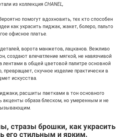
тали из коллекция
CHANEL,
Вероятно помогут вдохновить, тех кто способен
деи как украсить пиджак, жакет, болеро, пальто
гое офисное платье.
еталей, ворота манжетов, лацканов. Вежливо
н, создают впечатление мягкой, не навязчивой
а лентами в общей цветовой палитре основной
о, превращает, скучное изделие практически в
дмет искусства.
пиджаки, расшиты паетками в тон основного
ь акценты образа блеском, но умеренным и не
ызывающим.
ы, стразы брошки, как украсить
ь его стильным и ярким.