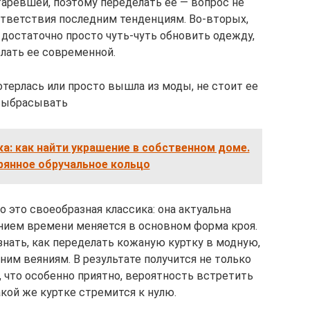
аревшей, поэтому переделать ее — вопрос не
ответствия последним тенденциям. Во-вторых,
 достаточно просто чуть-чуть обновить одежду,
лать ее современной.
отерлась или просто вышла из моды, не стоит ее
выбрасывать
а: как найти украшение в собственном доме.
рянное обручальное кольцо
о это своеобразная классика: она актуальна
ением времени меняется в основном форма кроя.
нать, как переделать кожаную куртку в модную,
им веяниям. В результате получится не только
И, что особенно приятно, вероятность встретить
акой же куртке стремится к нулю.