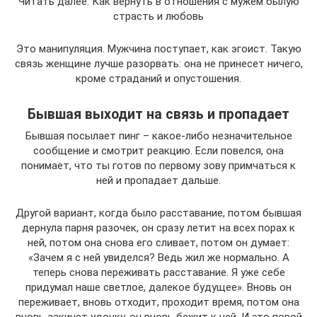
Читать далее: Как вернуть в отношения с мужем былую
страсть и любовь
Это манипуляция. Мужчина поступает, как эгоист. Такую
связь женщине лучше разорвать: она не принесет ничего,
кроме страданий и опустошения.
Бывшая выходит на связь и пропадает
Бывшая посылает пинг – какое-либо незначительное
сообщение и смотрит реакцию. Если повелся, она
понимает, что ты готов по первому зову примчаться к
ней и пропадает дальше.
Другой вариант, когда было расставание, потом бывшая
дернула парня разочек, он сразу летит на всех порах к
ней, потом она снова его сливает, потом он думает:
«Зачем я с ней увиделся? Ведь жил же нормально. А
теперь снова переживать расставание. Я уже себе
придумал наше светлое, далекое будущее». Вновь он
переживает, вновь отходит, проходит время, потом она
вновь закинет удочку, он вновь бежит к ней. И это порой