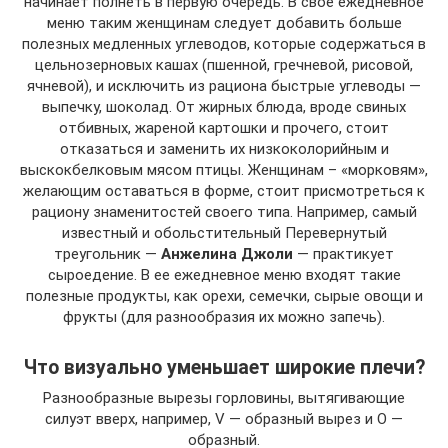
начинает полнеть в первую очередь. В свое ежедневное
меню таким женщинам следует добавить больше
полезных медленных углеводов, которые содержаться в
цельнозерновых кашах (пшенной, гречневой, рисовой,
ячневой), и исключить из рациона быстрые углеводы —
выпечку, шоколад. От жирных блюда, вроде свиных
отбивных, жареной картошки и прочего, стоит
отказаться и заменить их низкоколорийным и
выскокбелковым мясом птицы. Женщинам – «морковям»,
желающим оставаться в форме, стоит присмотреться к
рациону знаменитостей своего типа. Например, самый
известный и обольстительный Перевернутый
треугольник —
Анжелина Джоли
— практикует
сыроедение. В ее ежедневное меню входят такие
полезные продукты, как орехи, семечки, сырые овощи и
фрукты (для разнообразия их можно запечь).
Что визуально уменьшает широкие плечи?
Разнообразные вырезы горловины, вытягивающие
силуэт вверх, например, V — образный вырез и О —
образный.