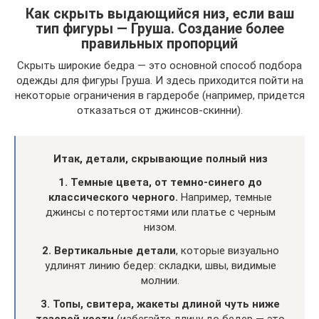
Как скрыть выдающийся низ, если ваш
тип фигуры — Груша. Создание более
правильных пропорций
Скрыть широкие бедра — это основной способ подбора
одежды для фигуры Груша. И здесь приходится пойти на
некоторые ограничения в гардеробе (например, придется
отказаться от джинсов-скинни).
Итак, детали, скрывающие полный низ
1. Темные цвета, от темно-синего до
классического черного.
Например, темные
джинсы с потертостями или платье с черным
низом.
2. Вертикальные детали
, которые визуально
удлинят линию бедер: складки, швы, видимые
молнии.
3. Топы, свитера, жакеты длиной чуть ниже
тазовой кости
(избегайте длину до бедер — это