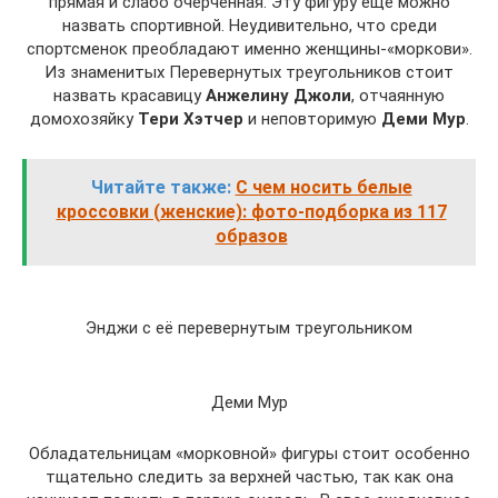
прямая и слабо очерченная. Эту фигуру еще можно
назвать спортивной. Неудивительно, что среди
спортсменок преобладают именно женщины-«моркови».
Из знаменитых Перевернутых треугольников стоит
назвать красавицу
Анжелину Джоли
, отчаянную
домохозяйку
Тери Хэтчер
и неповторимую
Деми Мур
.
Читайте также:
С чем носить белые
кроссовки (женские): фото-подборка из 117
образов
Энджи с её перевернутым треугольником
Деми Мур
Обладательницам «морковной» фигуры стоит особенно
тщательно следить за верхней частью, так как она