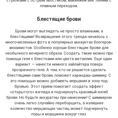
стрелками с острым хвостиком, макияжем век тенями с
плавным переходом.
Блестящие брови
Брови могут выглядеть не просто влажными, а
блестящими! Возвращение этого тренда началось с
многочисленных фото в популярных аккаунтах блогеров-
визажистов. Особенно хороши блестящие брови для
необычного вечернего образа. Создать такие можно при
помощи геля с блестками или цвета металлик. Еще один
вариант — нанести немного хайлайтера поверх
прозрачного геля. А тем, кто не решается сделать
блестящими сами брови, поможет карандаш-шиммер. С
его помощью можно добавить мерцания в зону под
бровью. Этот прием помогает создать эффект
«открытого» взгляда и подчеркнуть красивый изгиб
брови. Но будьте аккуратны при нанесении! С шиммером
очень легко случайно переборщить, а излишнее
количество мерцающих частиц может подчеркнуть
поры и морщинки вокруг глаз.