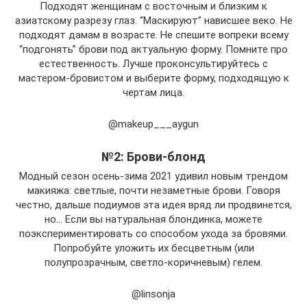
Подходят женщинам с восточным и близким к
азиатскому разрезу глаз. “Маскируют” нависшее веко. Не
подходят дамам в возрасте. Не спешите вопреки всему
“подгонять” брови под актуальную форму. Помните про
естественность. Лучше проконсультируйтесь с
мастером-бровистом и выберите форму, подходящую к
чертам лица.
@makeup___aygun
№2: Брови-блонд
Модный сезон осень-зима 2021 удивил новым трендом
макияжа: светлые, почти незаметные брови. Говоря
честно, дальше подиумов эта идея вряд ли продвинется,
но… Если вы натуральная блондинка, можете
поэкспериментировать со способом ухода за бровями.
Попробуйте уложить их бесцветным (или
полупрозрачным, светло-коричневым) гелем.
@linsonja