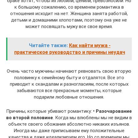
браке хотят, чтобы их любили, ценили, превозносили. Но
к большому сожалению, со временем романтика в
отношения исходит на нет. Женщина занята работой,
детьми и домашними хлопотами, поэтому она уже не
может посвящать мужу все свое время.
Читайте также:
Как найти мужа -
практическое руководство и причины неудач
Очень часто мужчины начинают ревновать свою вторую
половинку к семейному быту и отдалятся. Все это
приводит к скандалам и разногласиям, после которых
забываются все прекрасные моменты, которые
подарили любовные отношения.
Причины, которые убивают романтику:
• Разочарование
во второй половине
. Когда мы влюблены мы не видим в
объекте своего обожания абсолютно никаких изъянов.
Иногда мы даже приписываем ему положительные
качества и даже идеализируем его. Но со временем мы