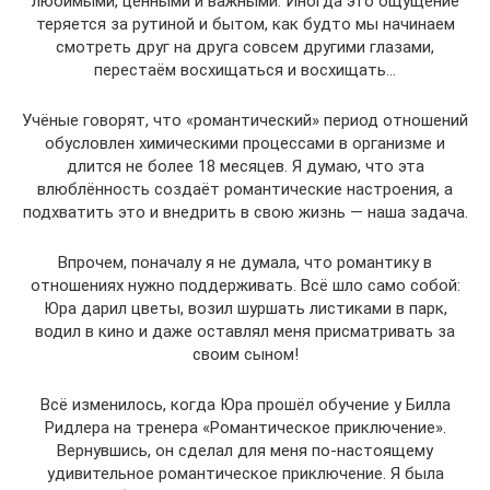
любимыми, ценными и важными. Иногда это ощущение
теряется за рутиной и бытом, как будто мы начинаем
смотреть друг на друга совсем другими глазами,
перестаём восхищаться и восхищать…
Учёные говорят, что «романтический» период отношений
обусловлен химическими процессами в организме и
длится не более 18 месяцев. Я думаю, что эта
влюблённость создаёт романтические настроения, а
подхватить это и внедрить в свою жизнь — наша задача.
Впрочем, поначалу я не думала, что романтику в
отношениях нужно поддерживать. Всё шло само собой:
Юра дарил цветы, возил шуршать листиками в парк,
водил в кино и даже оставлял меня присматривать за
своим сыном!
Всё изменилось, когда Юра прошёл обучение у Билла
Ридлера на тренера «Романтическое приключение».
Вернувшись, он сделал для меня по-настоящему
удивительное романтическое приключение. Я была