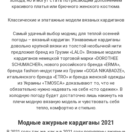
холода, но и могут стать потрясающим дополнением
красивого платья или брючного женского костюма.
Классические и эпатажные модели вязаных кардиганов
Самый удачный выбор модниц для теплой осенней
погоды – вязаный кардиган. Узнаваемые кардиганы
довольно крупной вязки из толстой необычной нити
предложил бренд из Грузии «LALO». Вязаные модели
кардиганов немецкой торговой марки «DOROTHEE
SCHUMACHER», нового российского бренда «ERMA»,
бренда fashion-индустрии из Грузии «GOGA NIKABADZE»,
итальянского бренда «ETRO» и бренда женской одежды
из Украины «T.MOSCA» доказывают то, что не
обязательно нужно надевать на себя «сто одежек». В
холодную погоду будет достаточно лишь накинуть на
плечи модную вязаную модель и чувствовать себя
тепло, комфортно и стильно.
Модные ажурные кардиганы 2021
В 2021 году так же, как и в 2021 году популярны ажурные