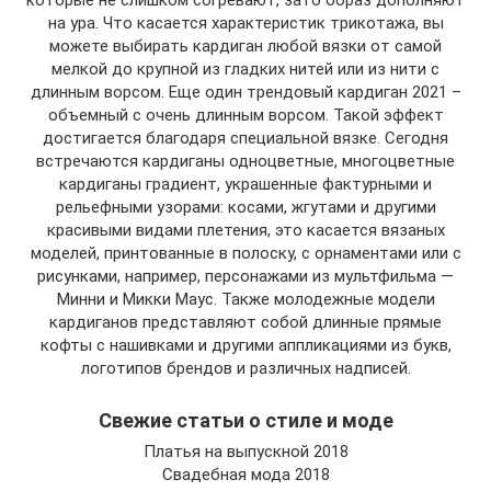
которые не слишком согревают, зато образ дополняют
на ура. Что касается характеристик трикотажа, вы
можете выбирать кардиган любой вязки от самой
мелкой до крупной из гладких нитей или из нити с
длинным ворсом. Еще один трендовый кардиган 2021 –
объемный с очень длинным ворсом. Такой эффект
достигается благодаря специальной вязке. Сегодня
встречаются кардиганы одноцветные, многоцветные
кардиганы градиент, украшенные фактурными и
рельефными узорами: косами, жгутами и другими
красивыми видами плетения, это касается вязаных
моделей, принтованные в полоску, с орнаментами или с
рисунками, например, персонажами из мультфильма —
Минни и Микки Маус. Также молодежные модели
кардиганов представляют собой длинные прямые
кофты с нашивками и другими аппликациями из букв,
логотипов брендов и различных надписей.
Свежие статьи о стиле и моде
Платья на выпускной 2018
Свадебная мода 2018