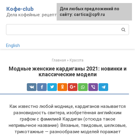
Перейти
Кофе-club
Для любых предложений по
к
Дела кофейные: рецепты и приготовление
сайту: cartica@cp9.ru
контенту
Поиск:
English
Главная
»
Красота
Модные женские кардиганы 2021: новинки и
классические модели
Как известно любой моднице, кардиганов называется
разновидность свитера, изобретённая английским
графом с фамилией Кардиган (отсюда такое
непривычное название). Вязаные, твидовые, шелковые,
трикотажные — разнообразие моделей поражает