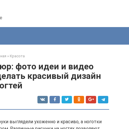
е
вная
»
Красота
р: фото идеи и видео
делать красивый дизайн
огтей
уки выглядели ухоженно и красиво, а ноготки
м. Различные рисунки на ногтях позволяют