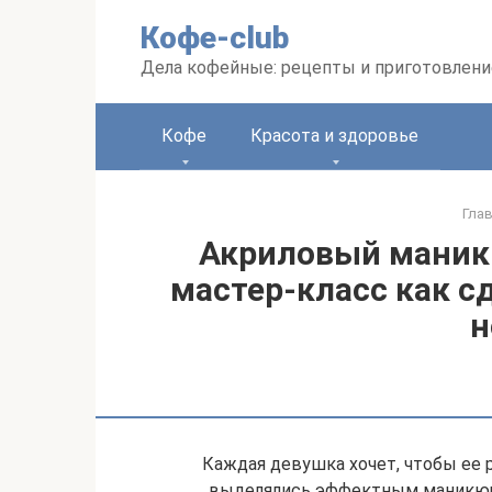
Перейти
Кофе-club
к
контенту
Дела кофейные: рецепты и приготовлени
Кофе
Красота и здоровье
Гла
Акриловый маникю
мастер-класс как с
н
Каждая девушка хочет, чтобы ее р
выделялись эффектным маникюро