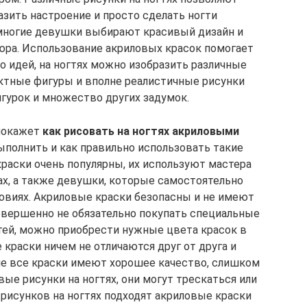
азить настроение и просто сделать ногти
многие девушки выбирают красивый дизайн и
юра. Использование акриловых красок помогает
 идей, на ногтях можно изобразить различные
ктные фигуры и вполне реалистичные рисунки
игурок и множество других задумок.
окажет
как рисовать на ногтях акриловыми
ыполнить и как правильно использовать такие
краски очень популярны, их используют мастера
х, а также девушки, которые самостоятельно
овиях. Акриловые краски безопасны и не имеют
Совершенно не обязательно покупать специальные
тей, можно приобрести нужные цвета красок в
краски ничем не отличаются друг от друга и
не все краски имеют хорошее качество, слишком
ые рисунки на ногтях, они могут трескаться или
 рисунков на ногтях подходят акриловые краски