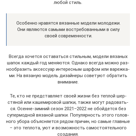
любой стиль.
Осо­бен­но нра­вят­ся вязан­ные моде­ли моло­де­жи.
Они явля­ют­ся самы­ми вос­тре­бо­ван­ны­ми в силу
сво­ей современности.
Все­гда хочет­ся оста­вать­ся стиль­ным, моде­ли вяза­ных
шапок каж­дый год меня­ют­ся. Одна­ко все­гда мож­но раз­
но­об­ра­зить аксес­су­ар инте­рес­ным шар­фом или вареж­ка­
ми. На вяза­ную модель дизай­не­ры сове­ту­ют обра­тить
внимание.
Те, кто не пред­став­ля­ет сво­ей жиз­ни без теп­лой шер­
стя­ной или каше­ми­ро­вой шап­ки, так­же могут радо­вать­
ся. Осенне-зим­ний сезон 2021–2022 не обой­дет­ся без
супер­мод­ной вяза­ной шап­ки. Попу­ляр­ность это­го голов­
но­го убо­ра объ­яс­ня­ет­ся рядом при­чин, но самые глав­ные
– это теп­ло­та, уют и воз­мож­ность само­сто­я­тель­но­го
создания.