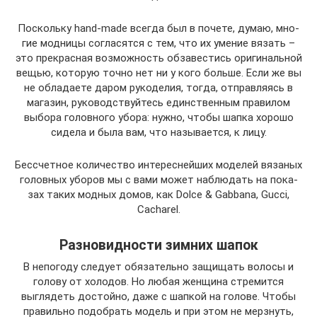
Посколь­ку hand-made все­гда был в поче­те, думаю, мно­
гие мод­ни­цы согла­сят­ся с тем, что их уме­ние вязать –
это пре­крас­ная воз­мож­ность обза­ве­стись ори­ги­наль­ной
вещью, кото­рую точ­но нет ни у кого боль­ше. Если же вы
не обла­да­е­те даром руко­де­лия, тогда, отправ­ля­ясь в
мага­зин, руко­вод­ствуй­тесь един­ствен­ным пра­ви­лом
выбо­ра голов­но­го убо­ра: нуж­но, что­бы шап­ка хоро­шо
сиде­ла и была вам, что назы­ва­ет­ся, к лицу.
Бес­счет­ное коли­че­ство инте­рес­ней­ших моде­лей вяза­ных
голов­ных убо­ров мы с вами может наблю­дать на пока­
зах таких мод­ных домов, как Dolce & Gabbana, Gucci,
Cacharel.
Разновидности зимних шапок
В непогоду следует обязательно защищать волосы и
голову от холодов. Но любая женщина стремится
выглядеть достойно, даже с шапкой на голове. Чтобы
правильно подобрать модель и при этом не мерзнуть,