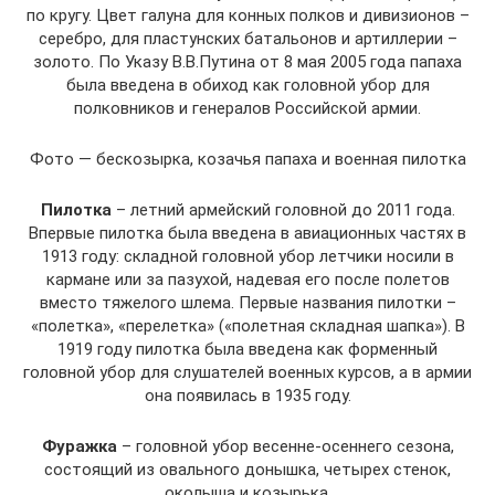
по кругу. Цвет галуна для конных полков и дивизионов –
серебро, для пластунских батальонов и артиллерии –
золото. По Указу В.В.Путина от 8 мая 2005 года папаха
была введена в обиход как головной убор для
полковников и генералов Российской армии.
Фото — бескозырка, козачья папаха и военная пилотка
Пилотка
– летний армейский головной до 2011 года.
Впервые пилотка была введена в авиационных частях в
1913 году: складной головной убор летчики носили в
кармане или за пазухой, надевая его после полетов
вместо тяжелого шлема. Первые названия пилотки –
«полетка», «перелетка» («полетная складная шапка»). В
1919 году пилотка была введена как форменный
головной убор для слушателей военных курсов, а в армии
она появилась в 1935 году.
Фуражка
– головной убор весенне-осеннего сезона,
состоящий из овального донышка, четырех стенок,
околыша и козырька.