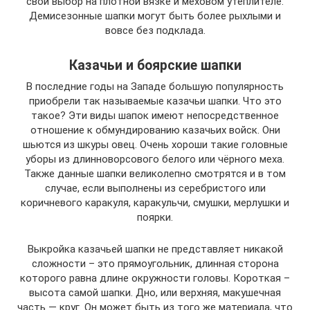
свой выбор на плотной вязке и меховом утеплителе.
Демисезонные шапки могут быть более рыхлыми и
вовсе без подклада.
Казачьи и боярские шапки
В последние годы на Западе большую популярность
приобрели так называемые казачьи шапки. Что это
такое? Эти виды шапок имеют непосредственное
отношение к обмундированию казачьих войск. Они
шьются из шкуры овец. Очень хороши такие головные
уборы из длинноворсового белого или чёрного меха.
Также данные шапки великолепно смотрятся и в том
случае, если выполнены из серебристого или
коричневого каракуля, каракульчи, смушки, мерлушки и
поярки.
Выкройка казачьей шапки не представляет никакой
сложности – это прямоугольник, длинная сторона
которого равна длине окружности головы. Короткая –
высота самой шапки. Дно, или верхняя, макушечная
часть — круг. Он может быть из того же материала, что