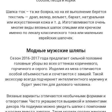
соболя, песца и норки.
Шапка-ток – та же боярка, но на её выполнение берётся
текстиль — драп, велюр, вельвет, бархат, натуральная
или искусственная кожа и т. д. Изготавливаются очень
многие виды вязаных шапок спицами или крючком
именно по лекалу классического тока или маленьких
еврейских шапочек.
Модные мужские шляпы
Сезон 2016-2017 года предлагает сильной половине
головные уборы во всех оттенках коричневого,
горчичного и серого. Изделия из меха отличаются
особой объемностью и сочетаются с замшей. Такой
аксессуар всегда подчеркнет интеллигентного мужчину и
будет уместен для делового человека.
Вязаные варианты отличаются необычными формами и
отворотами. Часто украшаются вышивкой и элементами
декора. На подиумах можно увидеть шапки с помпонами
и косами вместо завязок. Такие модели сродни женским,