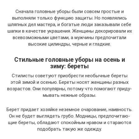
Сначала головные уборы были совсем простые и
выполняли только функцию защиты. Но появлялись
шляпных дел мастера, и богатые люди заказывали себе
шапки в качестве украшения. Женщины декорировали их
всевозможными цветами, а мужчины предпочитали
высокие цилиндры, черные и гладкие.
Стильные головные уборы на осень и
зиму: береты
Сти­ли­сты сове­ту­ют при­об­ре­сти необыч­ные бере­ты
этой зимой и осе­нью. Бере­ты носят жен­щи­ны раз­ных
воз­рас­тов. Они попу­ляр­ны, пото­му что помо­га­ют при­ду­
мы­вать неж­ные образы.
Берет при­да­ет хозяй­ке незем­ное оча­ро­ва­ние, наив­ность.
Он не будет выгля­деть гру­бо. Мод­ни­цы, пред­по­чи­та­ю­
щие бере­ты, обла­да­ют спо­кой­ным нра­вом и ста­ра­ют­ся
подо­брать такую же одежду.