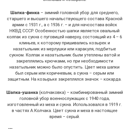
Шапка-финка
– зимний головной убор для среднего,
старшего и высшего начальствующего состава Красной
армии с 1931 г., а с 1936 г. – и для начсостава войск
НКВД СССР. Особенностью шапки является овальный
колпак из сукна с пуговицей наверху, состоящий из 4 – 6
клиньев, к которому пришивались козырек и
назатыльник из мерлушки или каракуля, подбитые
сукном. Колпак и назатыльник были утеплены ватой и
закреплялись крючками, но при необходимости
назатыльник можно было опустить. Цвет меха шапки
был серым или коричневым, а сукна – серым или
защитным. На козырьке закреплялся значок – кокарда.
Шапка-ушанка
(колчаковка) – комбинированный зимний
головной убор военнослужащих с 1940 года,
изготовленный из меха и сукна. Использовался в 1919 г.
в частях А.Колчака. Цвет сукна и меха в настоящее
время – серый.