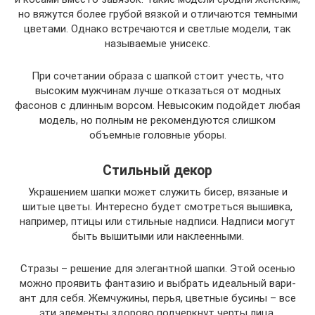
но вяжутся более грубой вязкой и отличаются темными
цветами. Однако встречаются и светлые модели, так
называемые унисекс.
При сочетании образа с шапкой стоит учесть, что
высоким мужчинам лучше отказаться от модных
фасонов с длинным ворсом. Невысоким подойдет любая
модель, но полным не рекомендуются слишком
объемные головные уборы.
Стильный декор
Укра­ше­ни­ем шап­ки может слу­жить бисер, вяза­ные и
шитые цве­ты. Инте­рес­но будет смот­реть­ся вышив­ка,
напри­мер, пти­цы или стиль­ные над­пи­си. Над­пи­си могут
быть выши­ты­ми или наклеенными.
Стра­зы – реше­ние для эле­гант­ной шап­ки. Этой осе­нью
мож­но про­явить фан­та­зию и выбрать иде­аль­ный вари­
ант для себя. Жем­чу­жи­ны, перья, цвет­ные буси­ны – все
эти эле­мен­ты здо­ро­во под­черк­нут чер­ты лица.