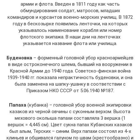
армии и флота. Введен в 1811 году как часть
обмундирования солдат, матросов, младших
командиров и курсантов военно-морских училищ. В 1872
году в бескозырке появились ленточки, на которых
указывалось наименование корабля или номер
флотского экипажа. В наши дни на ленточках
указывается название флота или училища.
Буденовка
– форменный головной убор красноармейцев
в виде остроконечного шлема, бывший на вооружении в
Красной Армии до 1940 года. Советско-финская война
1939-1940 гг. показала непрактичность буденовки, и она
была заменена на шапку-ушанку в соответствии с
Приказом НКО СССР от 5.06.1940 №187.
Папаха
(кубанка) – головной убор военной экипировки
казаков из черной овчины с суконным верхом. Высота
мехового околыша папахи составляла 3 вершка (1
вершок = 4,445 см). Цвет сукна папах Кубанских казаков
был алым, Терских – синим. Верх папахи состоял из 4-х
клиньев и обшивался галуном по швам (крестообразно) и