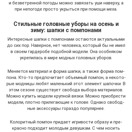
и безветренной погоды можно завязать уши наверху, а
при непогоде просто укрыться при помощи меха.
Стильные головные уборы на осень и
зиму: шапки с помпонами
Инте­рес­ные шап­ки с пом­по­на­ми оста­ют­ся акту­аль­ны­ми
до сих пор. Навер­ное, нет чело­ве­ка, кото­рый бы не имел
в сво­ем гар­де­робе подоб­ной моде­ли. Она особ­ня­ком
укре­пи­лась в мире мод­ных голов­ных уборов.
Меня­ет­ся мате­ри­ал и фор­ма шап­ки, а так­же фор­ма пом­
по­на. Кто-то пред­по­чи­та­ет объ­ем­ный пом­пон, а неко­то­
рые мод­ни­цы любят малень­кий этот эле­мент шапоч­ки. В
этом сезоне суще­ству­ет сво­бо­да выбо­ра мате­ри­а­лов.
Мож­но купить моде­ли круп­ной вяз­ки. Мож­но при­об­ре­сти
моде­ли, плот­но при­ле­га­ю­щие к голо­ве. Одна­ко сво­бод­
ные аксес­су­а­ры гораз­до популярнее.
Коло­рит­ный пом­пон при­да­ет игри­во­сти обра­зу и пре­
крас­но под­хо­дит моло­дым девуш­кам. С чем носить