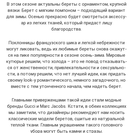
В этом сезоне акту­аль­ны бере­ты с орна­мен­том, круп­ной
вяз­ки. Берет с мяг­ким пом­по­ном – под­хо­дя­щий вари­ант
для зимы. Осе­нью пре­крас­но будет смот­реть­ся аксес­су­
ар из лег­ких тка­ней, кото­рый при­даст лицу
благородства.
Поклон­ни­цы фран­цуз­ско­го шика и лег­кой небреж­но­сти
могут лико­вать, ведь их люби­мые бере­ты сно­ва ока­жут­
ся на пике попу­ляр­но­сти в сезоне осень-зима. Миро­вые
кутю­рье реши­ли, что холо­да – это не повод отка­зы­вать­
ся от жен­ствен­но­сти, при­вле­ка­тель­но­сти и сек­су­аль­но­
сти, а пото­му реши­ли, что нет луч­шей идеи, как при­дать
сво­е­му look‑y роман­ти­че­ско­го, немно­го зага­доч­но­го, но
вме­сте с тем утон­чен­но­го нача­ла, чем надеть берет.
Глав­ны­ми при­вер­жен­ца­ми такой идеи ста­ли мод­ные
брен­ды Guccі и Marc Jacobs. Кста­ти, в обе­их кол­лек­ци­ях
мы заме­ти­ли, что дизай­не­ры реко­мен­ду­ют нам носить
клас­си­че­ские моде­ли бере­тов, сши­тые из нату­раль­ной
теп­лой тка­ни. Глав­ным укра­ше­ни­ем тако­го голов­но­го
убо­ра могут быть кам­ни и стразы.