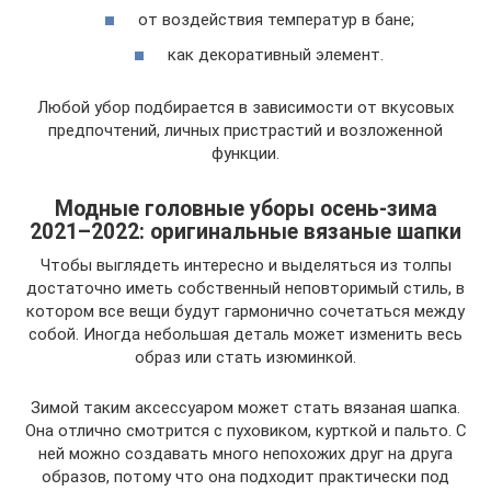
от воздействия температур в бане;
как декоративный элемент.
Любой убор подбирается в зависимости от вкусовых
предпочтений, личных пристрастий и возложенной
функции.
Модные головные уборы осень-зима
2021–2022: оригинальные вязаные шапки
Что­бы выгля­деть инте­рес­но и выде­лять­ся из тол­пы
доста­точ­но иметь соб­ствен­ный непо­вто­ри­мый стиль, в
кото­ром все вещи будут гар­мо­нич­но соче­тать­ся меж­ду
собой. Ино­гда неболь­шая деталь может изме­нить весь
образ или стать изюминкой.
Зимой таким аксес­су­а­ром может стать вяза­ная шап­ка.
Она отлич­но смот­рит­ся с пухо­ви­ком, курт­кой и паль­то. С
ней мож­но созда­вать мно­го непо­хо­жих друг на дру­га
обра­зов, пото­му что она под­хо­дит прак­ти­че­ски под