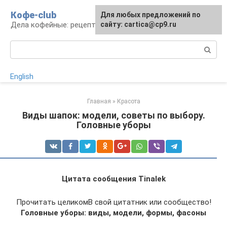
Перейти
Кофе-club
Для любых предложений по
к
Дела кофейные: рецепты и приготовление
сайту: cartica@cp9.ru
контенту
Поиск:
English
Главная
»
Красота
Виды шапок: модели, советы по выбору.
Головные уборы
Цитата сообщения Tinalek
Прочитать целикомВ свой цитатник или сообщество!
Головные уборы: виды, модели, формы, фасоны