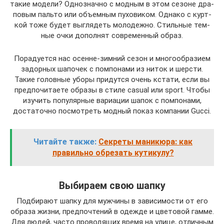
такие моде­ли? Одно­знач­но с мод­ным в этом сезоне дра­
по­вым паль­то или объ­ем­ным пухо­ви­ком. Одна­ко с курт­
кой тоже будет выгля­деть моло­деж­но. Стиль­ные тем­
ные очки допол­нят совре­мен­ный образ.
Пора­ду­ет­ся нас осенне-зим­ний сезон и мно­го­об­ра­зи­ем
задор­ных шапо­чек с пом­по­на­ми из ниток и шер­сти.
Такие голов­ные убо­ры при­дут­ся очень кста­ти, если вы
пред­по­чи­та­е­те обра­зы в сти­ле casual или sport. Что­бы
изу­чить попу­ляр­ные вари­а­ции шапок с пом­по­на­ми,
доста­точ­но посмот­реть мод­ный показ ком­па­нии Gucci.
Читайте также:
Секреты маникюра: как
правильно обрезать кутикулу?
Выбираем свою шапку
Подбирают шапку для мужчины в зависимости от его
образа жизни, предпочтений в одежде и цветовой гамме.
Для людей, часто проводящих время на улице, отличным