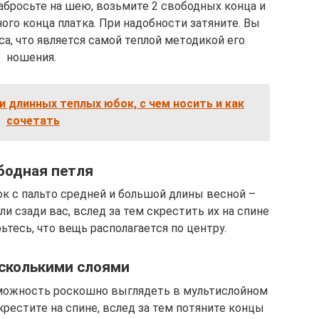
набросьте на шею, возьмите 2 свободных конца и
ого конца платка. При надобности затяните. Вы
а, что является самой теплой методикой его
ношения.
 длинных теплых юбок, с чем носить и как
сочетать
бодная петля
ок с пальто средней и большой длины весной –
и сзади вас, вслед за тем скрестить их на спине
рьтесь, что вещь располагается по центру.
есколькими слоями
можность роскошно выглядеть в мультислойном
крестите на спине, вслед за тем потяните концы