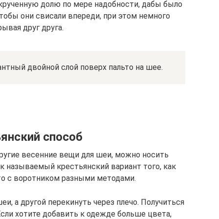
акрученную долю по мере надобности, дабы было
чтобы они свисали впереди, при этом немного
ывая друг друга.
антный двойной слой поверх пальто на шее.
янский способ
 другие весенние вещи для шеи, можно носить
ак называемый крестьянский вариант того, как
ьто с воротником разными методами.
и, а другой перекинуть через плечо. Получиться
Если хотите добавить к одежде больше цвета,