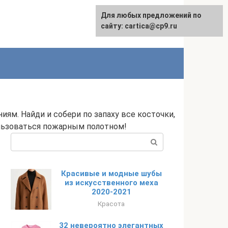
Для любых предложений по
English
сайту: cartica@cp9.ru
иям. Найди и собери по запаху все косточки,
ользоваться пожарным полотном!
Поиск:
Красивые и модные шубы
из искусственного меха
2020-2021
Красота
32 невероятно элегантных