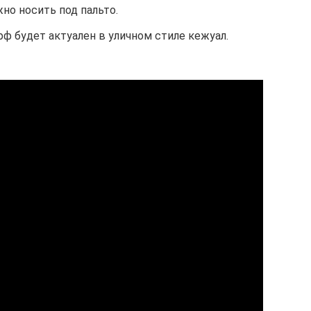
но носить под пальто.
ф будет актуален в уличном стиле кежуал.