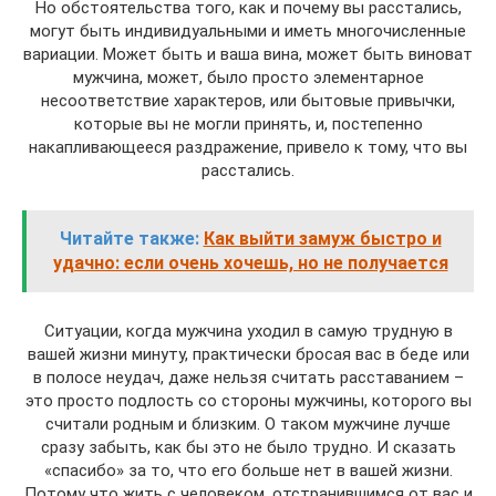
Но обстоятельства того, как и почему вы расстались,
могут быть индивидуальными и иметь многочисленные
вариации. Может быть и ваша вина, может быть виноват
мужчина, может, было просто элементарное
несоответствие характеров, или бытовые привычки,
которые вы не могли принять, и, постепенно
накапливающееся раздражение, привело к тому, что вы
расстались.
Читайте также:
Как выйти замуж быстро и
удачно: если очень хочешь, но не получается
Ситуации, когда мужчина уходил в самую трудную в
вашей жизни минуту, практически бросая вас в беде или
в полосе неудач, даже нельзя считать расставанием –
это просто подлость со стороны мужчины, которого вы
считали родным и близким. О таком мужчине лучше
сразу забыть, как бы это не было трудно. И сказать
«спасибо» за то, что его больше нет в вашей жизни.
Потому что жить с человеком, отстранившимся от вас и