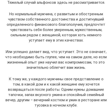
Тяжелый случай альфонсов здесь не рассматривается.
Но нормальный мужчина, с развитым и обостренным
чувством собственного достоинства и достигнувший
определенного финансового благополучия, предпочтет
чувствовать себя более уверенным, мужественным,
сильным рядом с женщиной, которая хоть немного
уступает ему в этих качествах.
Или успешно делает вид, что уступает. Это не означает,
что необходимо быть глупее, чем на самом деле, но если
жизненный опыт уже научил вас компромиссам, то это
значительно облегчит вам жизнь.
К тому же, у каждого мужчины свое представление о
том, в какой дом и к какой женщине ему хочется
возвращаться после работы. Одним нужны домашние
тапочки, запах вкусного ужина и спокойный семейный
вечер, другим – вечерний костюм и ужин в ресторане или
тусовка в ночном клубе.