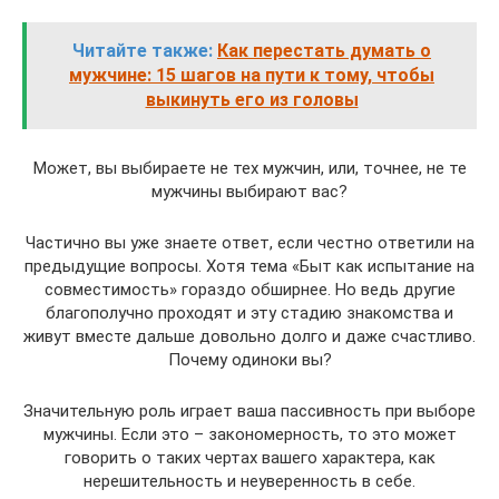
Читайте также:
Как перестать думать о
мужчине: 15 шагов на пути к тому, чтобы
выкинуть его из головы
Может, вы выбираете не тех мужчин, или, точнее, не те
мужчины выбирают вас?
Частично вы уже знаете ответ, если честно ответили на
предыдущие вопросы. Хотя тема «Быт как испытание на
совместимость» гораздо обширнее. Но ведь другие
благополучно проходят и эту стадию знакомства и
живут вместе дальше довольно долго и даже счастливо.
Почему одиноки вы?
Значительную роль играет ваша пассивность при выборе
мужчины. Если это – закономерность, то это может
говорить о таких чертах вашего характера, как
нерешительность и неуверенность в себе.