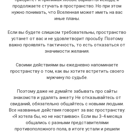
продолжаете стучать в пространство. Но при этом
нужно понимать, что Вселенная может иметь на вас
иные планы.
Если вы будете слишком требовательны, пространство
устанет от вас и не удовлетворит просьбу. Поэтому
важно проявлять тактичность, то есть отказаться от
значимости желания.
Своими действиями вы ежедневно напоминаете
пространству о том, как вы хотите встретить своего
мужчину по судьбе.
Поэтому даже не думайте забывать про сайты
знакомств и удалять анкету. Не отказывайтесь от
свиданий, обязательно общайтесь с новыми людьми.
Все названные действия говорят за вас пространству:
«Я хотела бы, но не настаиваю». Если вы 3-4 месяца
общались с разными представителями
противоположного пола, в итоге устали и решили