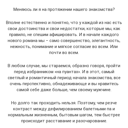
Меняюсь ли я на протяжении нашего знакомства?
Вполне естественно и понятно, что у каждой из нас есть
свои достоинства и свои недостатки, которые мы, как
правило, не спешим афишировать. И в начале каждого
нового романа мы – само совершенство, элегантность,
нежность, понимание и мягкое согласие во всем. Или
почти во всем.
В любом случае, мы стараемся, образно говоря, пройти
перед избранником «на пуантах». И в этот, самый
светлый и романтичный период начала знакомства, все
очень перспективно, обнадеживающе и вы нравитесь
самой себе даже больше, чем своему мужчине.
Но долго так проходить нельзя. Поэтому, чем резче
контраст между дефилированием балетными па и
нормальным жизненным, бытовым шагом, тем быстрее
происходит расставание и разочарование.