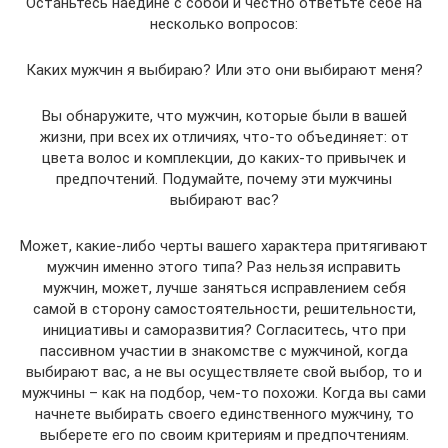
Останьтесь наедине с собой и честно ответьте себе на
несколько вопросов:
Каких мужчин я выбираю? Или это они выбирают меня?
Вы обнаружите, что мужчин, которые были в вашей
жизни, при всех их отличиях, что-то объединяет: от
цвета волос и комплекции, до каких-то привычек и
предпочтений. Подумайте, почему эти мужчины
выбирают вас?
Может, какие-либо черты вашего характера притягивают
мужчин именно этого типа? Раз нельзя исправить
мужчин, может, лучше заняться исправлением себя
самой в сторону самостоятельности, решительности,
инициативы и саморазвития? Согласитесь, что при
пассивном участии в знакомстве с мужчиной, когда
выбирают вас, а не вы осуществляете свой выбор, то и
мужчины – как на подбор, чем-то похожи. Когда вы сами
начнете выбирать своего единственного мужчину, то
выберете его по своим критериям и предпочтениям.