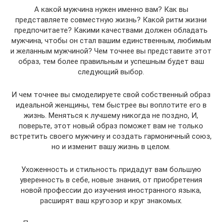
А какой мужчина нужен именно вам? Как вы
представляете совместную жизнь? Какой ритм жизни
предпочитаете? Какими качествами должен обладать
мужчина, чтобы он стал вашим единственным, любимым
и желанным мужчиной? Чем точнее вы представите этот
образ, тем более правильным и успешным будет ваш
следующий выбор.
И чем точнее вы смоделируете свой собственный образ
идеальной женщины, тем быстрее вы воплотите его в
жизнь. Меняться к лучшему никогда не поздно, И,
поверьте, этот новый образ поможет вам не только
встретить своего мужчину и создать гармоничный союз,
но и изменит вашу жизнь в целом.
Ухоженность и стильность придадут вам большую
уверенность в себе, новые знания, от приобретения
новой профессии до изучения иностранного языка,
расширят ваш кругозор и круг знакомых.