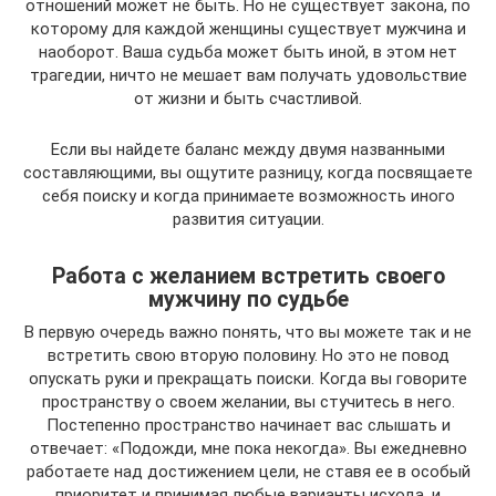
отношений может не быть. Но не существует закона, по
которому для каждой женщины существует мужчина и
наоборот. Ваша судьба может быть иной, в этом нет
трагедии, ничто не мешает вам получать удовольствие
от жизни и быть счастливой.
Если вы найдете баланс между двумя названными
составляющими, вы ощутите разницу, когда посвящаете
себя поиску и когда принимаете возможность иного
развития ситуации.
Работа с желанием встретить своего
мужчину по судьбе
В первую очередь важно понять, что вы можете так и не
встретить свою вторую половину. Но это не повод
опускать руки и прекращать поиски. Когда вы говорите
пространству о своем желании, вы стучитесь в него.
Постепенно пространство начинает вас слышать и
отвечает: «Подожди, мне пока некогда». Вы ежедневно
работаете над достижением цели, не ставя ее в особый
приоритет и принимая любые варианты исхода, и