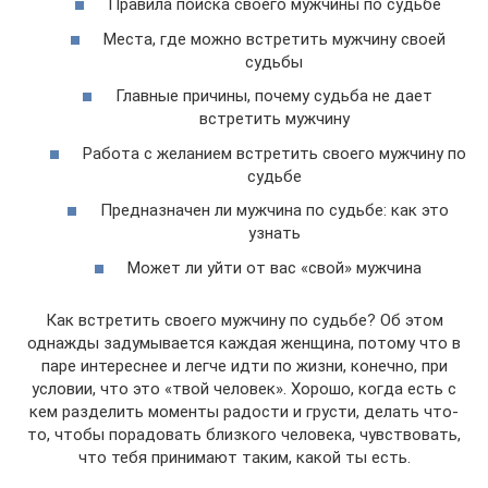
Правила поиска своего мужчины по судьбе
Места, где можно встретить мужчину своей
судьбы
Главные причины, почему судьба не дает
встретить мужчину
Работа с желанием встретить своего мужчину по
судьбе
Предназначен ли мужчина по судьбе: как это
узнать
Может ли уйти от вас «свой» мужчина
Как встретить своего мужчину по судьбе? Об этом
однажды задумывается каждая женщина, потому что в
паре интереснее и легче идти по жизни, конечно, при
условии, что это «твой человек». Хорошо, когда есть с
кем разделить моменты радости и грусти, делать что-
то, чтобы порадовать близкого человека, чувствовать,
что тебя принимают таким, какой ты есть.