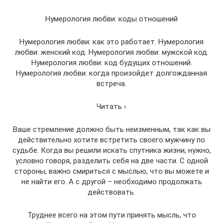
Нумерология любви: коды отношений
Нумерология любви: как это работает. Нумерология
любви: женский код. Нумерология любви: мужской код.
Нумерология любви: код будущих отношений.
Нумерология любви: когда произойдет долгожданная
встреча.
Читать ›
Ваше стремление должно быть неизменным, так как вы
действительно хотите встретить своего мужчину по
судьбе. Когда вы решили искать спутника жизни, нужно,
условно говоря, разделить себя на две части. С одной
стороны, важно смириться с мыслью, что вы можете и
не найти его. А с другой – необходимо продолжать
действовать.
Труднее всего на этом пути принять мысль, что