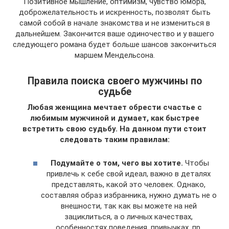
Позитивное мышление, оптимизм, чувство юмора,
доброжелательность и искренность, позволят быть
самой собой в начале знакомства и не измениться в
дальнейшем. Закончится ваше одиночество и у вашего
следующего романа будет больше шансов закончиться
маршем Мендельсона.
Правила поиска своего мужчины по
судьбе
Любая женщина мечтает обрести счастье с
любимым мужчиной и думает, как быстрее
встретить свою судьбу. На данном пути стоит
следовать таким правилам:
Подумайте о том, чего вы хотите.
Чтобы
привлечь к себе свой идеал, важно в деталях
представлять, какой это человек. Однако,
составляя образ избранника, нужно думать не о
внешности, так как вы можете на ней
зациклиться, а о личных качествах,
особенностях поведения, привычках, пр.