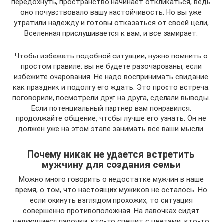
передохнуть, пространство начинает откликаться, ведь
оно почувствовало вашу настойчивость. Но вы уже
утратили надежду и готовы отказаться от своей цели,
Вселенная прислушивается к вам, и все замирает.
Чтобы избежать подобной ситуации, нужно помнить о
простом правиле: вы не будете разочарованы, если
избежите очарования. Не надо воспринимать свидание
как праздник и подолгу его ждать. Это просто встреча:
поговорили, посмотрели друг на друга, сделали выводы.
Если потенциальный партнер вам понравился,
продолжайте общение, чтобы лучше его узнать. Он не
должен уже на этом этапе занимать все ваши мысли.
Почему никак не удается встретить
мужчину для создания семьи
Можно много говорить о недостатке мужчин в наше
время, о том, что настоящих мужиков не осталось. Но
если окинуть взглядом прохожих, то ситуация
совершенно противоположная. На лавочках сидят
целующиеся парочки, кто-то спешит с цветами, кто-то