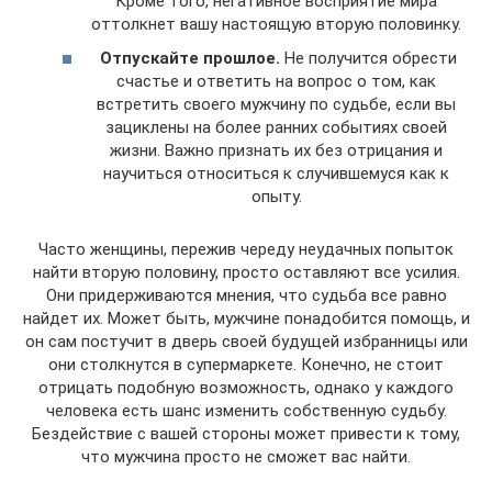
Кроме того, негативное восприятие мира
оттолкнет вашу настоящую вторую половинку.
Отпускайте прошлое.
Не получится обрести
счастье и ответить на вопрос о том, как
встретить своего мужчину по судьбе, если вы
зациклены на более ранних событиях своей
жизни. Важно признать их без отрицания и
научиться относиться к случившемуся как к
опыту.
Часто женщины, пережив череду неудачных попыток
найти вторую половину, просто оставляют все усилия.
Они придерживаются мнения, что судьба все равно
найдет их. Может быть, мужчине понадобится помощь, и
он сам постучит в дверь своей будущей избранницы или
они столкнутся в супермаркете. Конечно, не стоит
отрицать подобную возможность, однако у каждого
человека есть шанс изменить собственную судьбу.
Бездействие с вашей стороны может привести к тому,
что мужчина просто не сможет вас найти.