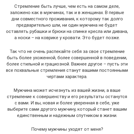
Стремление быть лучше, чем есть на самом деле,
заложено как в мужчинах, так и в женщинах. В первые
дни совместного проживания, к которому так долго
предварительно шли, ни один мужчина не будет
оставлять рубашки и брюки на спинке кресла или дивана,
а носки – на коврике у кровати. Это будет позже.
Так что не очень распекайте себя за свое стремление
быть более ухоженной, более совершенной в поведении,
более стильной и грациозной. Важнее другое – пусть эти
все похвальные стремления станут вашими постоянными
чертами характера.
Мужчина может исчезнуть из вашей жизни, а ваше
стремление к совершенству и его результаты останутся
с вами. И вы, новая и более уверенная в себе, уже
выберите сами другого мужчину, который станет вашим
единственным и надежным спутником в жизни.
Почему мужчины уходят от меня?