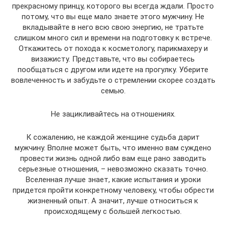
прекрасному принцу, которого вы всегда ждали. Просто
потому, что вы еще мало знаете этого мужчину. Не
вкладывайте в него всю свою энергию, не тратьте
слишком много сил и времени на подготовку к встрече.
Откажитесь от похода к косметологу, парикмахеру и
визажисту. Представьте, что вы собираетесь
пообщаться с другом или идете на прогулку. Уберите
вовлеченность и забудьте о стремлении скорее создать
семью.
Не зацикливайтесь на отношениях.
К сожалению, не каждой женщине судьба дарит
мужчину. Вполне может быть, что именно вам суждено
провести жизнь одной либо вам еще рано заводить
серьезные отношения, – невозможно сказать точно.
Вселенная лучше знает, какие испытания и уроки
придется пройти конкретному человеку, чтобы обрести
жизненный опыт. А значит, лучше относиться к
происходящему с большей легкостью.