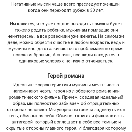
Негативные мысли чаще всего преследуют женщин,
когда они переходят рубеж в 30 лет.
Им кажется, что уже поздно выходить замуж и будет
тяжело родить ребенка, мужчинам помладше они
неинтересны, а все ровесники уже женаты. На самом же
деле, можно обрести счастье в любом возрасте, ведь и
мужчины иногда сталкиваются с проблемами во время
поиска избранниц. А значит, все люди находятся в
одинаковых условиях, не нужно отчаиваться.
Герой романа
Идеальные характеристики мужчины мечты часто
напоминают черты героя из любовного романа или
романтического фильма. Причем, создавая идеальный
образ, мы полностью забываем об отрицательных
сторонах человека. Мы упорно пытаемся задвинуть их в
тень, обманывая себя. Обычно в книгах и фильмах есть
антигерой, который воплощает в себе все темные и
скрытые стороны главного героя. И благодаря которому