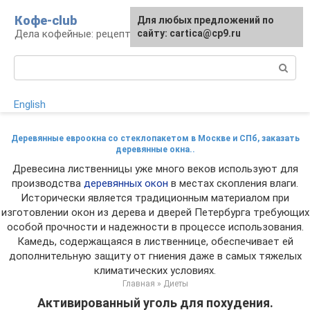
Перейти
Кофе-club
Для любых предложений по
к
Дела кофейные: рецепты и приготовление
сайту: cartica@cp9.ru
контенту
Поиск:
English
Деревянные евроокна со стеклопакетом в Москве и СПб, заказать
деревянные окна..
Древесина лиственницы уже много веков используют для
производства
деревянных окон
в местах скопления влаги.
Исторически является традиционным материалом при
изготовлении окон из дерева и дверей Петербурга требующих
особой прочности и надежности в процессе использования.
Камедь, содержащаяся в лиственнице, обеспечивает ей
дополнительную защиту от гниения даже в самых тяжелых
климатических условиях.
Главная
»
Диеты
Активированный уголь для похудения.