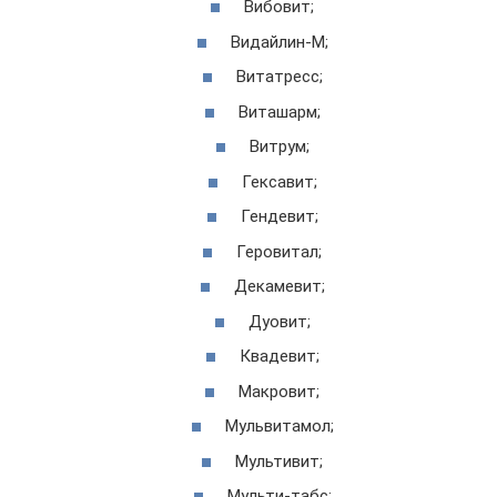
Вибовит;
Видайлин-М;
Витатресс;
Виташарм;
Витрум;
Гексавит;
Гендевит;
Геровитал;
Декамевит;
Дуовит;
Квадевит;
Макровит;
Мульвитамол;
Мультивит;
Мульти-табс;