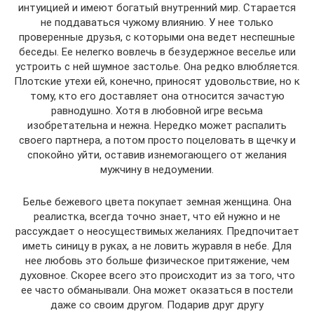
интуицией и имеют богатый внутренний мир. Старается
не поддаваться чужому влиянию. У нее только
проверенные друзья, с которыми она ведет неспешные
беседы. Ее нелегко вовлечь в безудержное веселье или
устроить с ней шумное застолье. Она редко влюбляется.
Плотские утехи ей, конечно, приносят удовольствие, но к
тому, кто его доставляет она относится зачастую
равнодушно. Хотя в любовной игре весьма
изобретательна и нежна. Нередко может распалить
своего партнера, а потом просто поцеловать в щечку и
спокойно уйти, оставив изнемогающего от желания
мужчину в недоумении.
Белье бежевого цвета покупает земная женщина. Она
реалистка, всегда точно знает, что ей нужно и не
рассуждает о неосуществимых желаниях. Предпочитает
иметь синицу в руках, а не ловить журавля в небе. Для
нее любовь это больше физическое притяжение, чем
духовное. Скорее всего это происходит из за того, что
ее часто обманывали. Она может оказаться в постели
даже со своим другом. Подарив друг другу