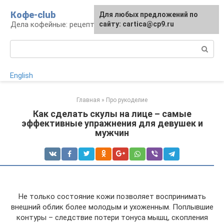
Перейти
Кофе-club
Для любых предложений по
к
Дела кофейные: рецепты и приготовление
сайту: cartica@cp9.ru
контенту
Поиск:
English
Главная
»
Про рукоделие
Как сделать скулы на лице – самые
эффективные упражнения для девушек и
мужчин
Не только состояние кожи позволяет воспринимать
внешний облик более молодым и ухоженным. Поплывшие
контуры – следствие потери тонуса мышц, скопления