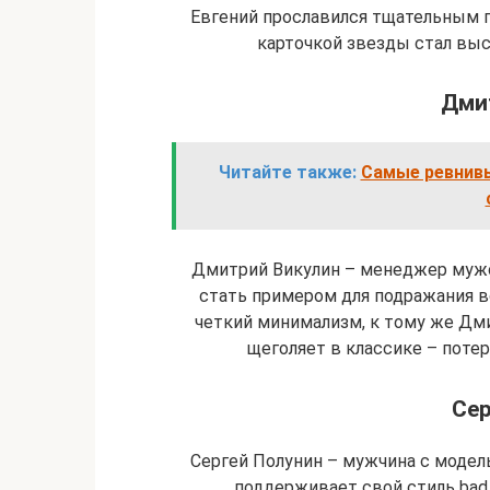
Евгений прославился тщательным 
карточкой звезды стал выс
Дми
Читайте также:
Самые ревнивы
Дмитрий Викулин – менеджер мужс
стать примером для подражания вс
четкий минимализм, к тому же Дм
щеголяет в классике – потер
Сер
Сергей Полунин – мужчина с моде
поддерживает свой стиль bad