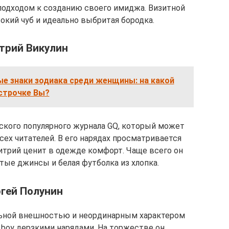
подходом к созданию своего имиджа. Визитной
окий чуб и идеально выбритая бородка.
трий Викулин
е знаки зодиака среди женщины: на какой
строчке Вы?
кого популярного журнала GQ, который может
ех читателей. В его нарядах просматривается
итрий ценит в одежде комфорт. Чаще всего он
тые джинсы и белая футболка из хлопка.
гей Полунин
льной внешностью и неординарным характером
 boy дерзкими нарядами. На торжестве он