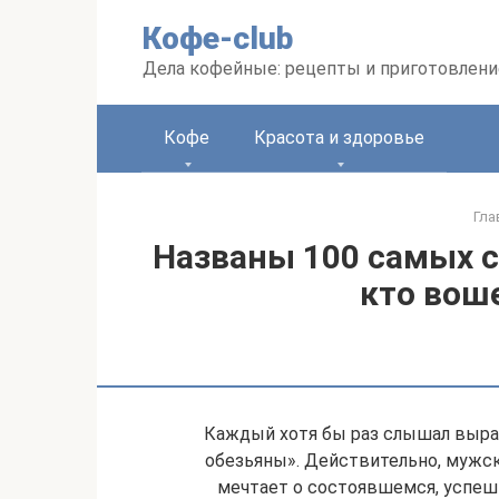
Перейти
Кофе-club
к
контенту
Дела кофейные: рецепты и приготовлени
Кофе
Красота и здоровье
Гла
Названы 100 самых 
кто воше
Каждый хотя бы раз слышал выра
обезьяны». Действительно, мужск
мечтает о состоявшемся, успеш