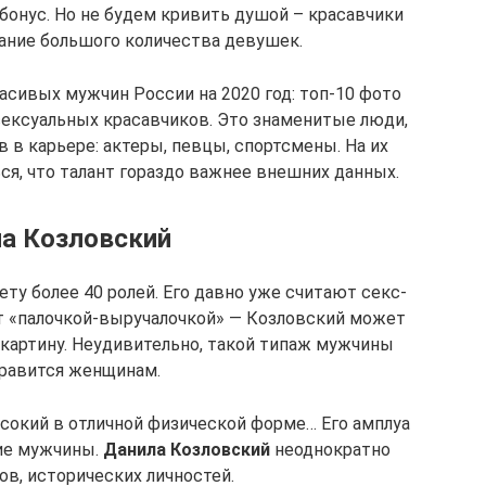
бонус. Но не будем кривить душой – красавчики
ание большого количества девушек.
сивых мужчин России на 2020 год: топ-10 фото
сексуальных красавчиков. Это знаменитые люди,
 в карьере: актеры, певцы, спортсмены. На их
я, что талант гораздо важнее внешних данных.
а Козловский
чету более 40 ролей. Его давно уже считают секс-
т «палочкой-выручалочкой» — Козловский может
картину. Неудивительно, такой типаж мужчины
нравится женщинам.
сокий в отличной физической форме… Его амплуа
ие мужчины.
Данила Козловский
неоднократно
ов, исторических личностей.