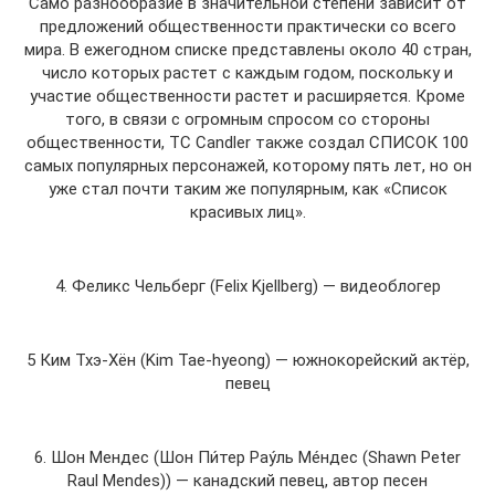
Само разнообразие в значительной степени зависит от
предложений общественности практически со всего
мира. В ежегодном списке представлены около 40 стран,
число которых растет с каждым годом, поскольку и
участие общественности растет и расширяется. Кроме
того, в связи с огромным спросом со стороны
общественности, TC Candler также создал СПИСОК 100
самых популярных персонажей, которому пять лет, но он
уже стал почти таким же популярным, как «Список
красивых лиц».
4. Феликс Чельберг (Felix Kjellberg) — видеоблогер
5 Ким Тхэ-Хён (Kim Tae-hyeong) — южнокорейский актёр,
певец
6. Шон Мендес (Шон Пи́тер Рау́ль Ме́ндес (Shawn Peter
Raul Mendes)) — канадский певец, автор песен