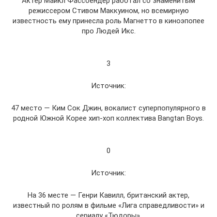
Актер Майкл Фассбендер работал со знаменитым
режиссером Стивом Маккуином, но всемирную
известность ему принесла роль Магнетто в киноэпопее
про Людей Икс.
3
Источник:
47 место — Ким Сок Джин, вокалист суперпопулярного в
родной Южной Корее хип-хоп коллектива Bangtan Boys.
0
Источник:
На 36 месте — Генри Кавилл, британский актер,
известный по ролям в фильме «Лига справедливости» и
сериалу «Тюдоры».