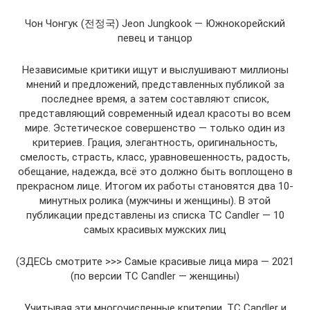
Чон Чонгук (전정국) Jeon Jungkook — Южнокорейский
певец и танцор
Независимые критики ищут и выслушивают миллионы
мнений и предложений, представленных публикой за
последнее время, а затем составляют список,
представляющий современный идеал красоты во всем
мире. Эстетическое совершенство — только один из
критериев. Грация, элегантность, оригинальность,
смелость, страсть, класс, уравновешенность, радость,
обещание, надежда, всё это должно быть воплощено в
прекрасном лице. Итогом их работы становятся два 10-
минутных ролика (мужчины и женщины). В этой
публикации представлены из списка TC Candler — 10
самых красивых мужских лиц
(ЗДЕСЬ смотрите >>> Самые красивые лица мира — 2021
(по версии TC Candler — женщины)
Учитывая эти многочисленные критерии, TC Candler и