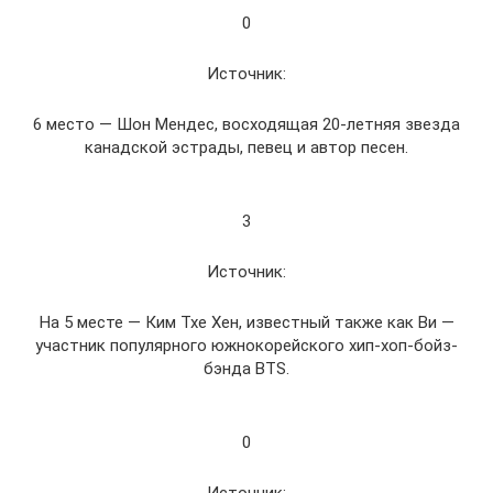
0
Источник:
6 место — Шон Мендес, восходящая 20-летняя звезда
канадской эстрады, певец и автор песен.
3
Источник:
На 5 месте — Ким Тхе Хен, известный также как Ви —
участник популярного южнокорейского хип-хоп-бойз-
бэнда BTS.
0