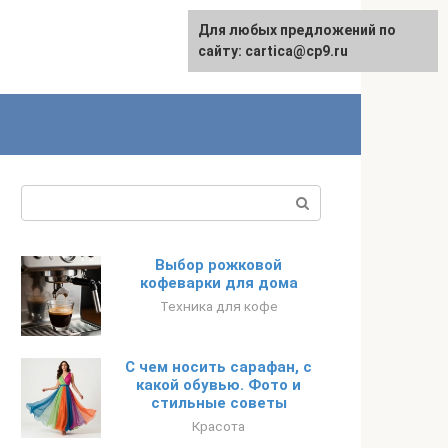
Для любых предложений по
English
сайту: cartica@cp9.ru
Поиск:
Выбор рожковой
кофеварки для дома
Техника для кофе
С чем носить сарафан, с
какой обувью. Фото и
стильные советы
Красота