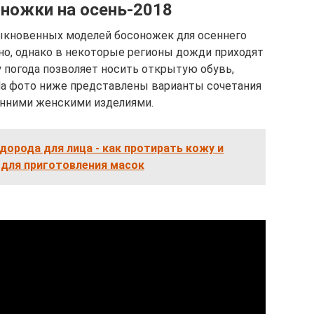
ножки на осень-2018
ыкновенных моделей босоножек для осеннего
нно, однако в некоторые регионы дожди приходят
у погода позволяет носить открытую обувь,
На фото ниже представлены варианты сочетания
енними женскими изделиями.
дорода для лица - как протирать кожу и
 для приготовления масок