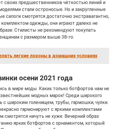
 от своих предшественников чёткостью линий и
оделями стали остроносые. Но и закругленные
е сапоги смотрятся достаточно экстравагантно,
с комплектом одежды, они играют далеко не
бразе. Стилисты не рекомендуют покупать
енщинам с размером выше 38-го.
елать легкие локоны в домашних условиях
инки осени 2021 года
ись в мире моды. Каких только ботфортов нам не
звестнейших модных марок! Среди широкого
 с широким голенищем, трубы, гармошки, чулки.
екрасно гармонируют с яркими комплектами
м смотрятся ничуть не хуже. Вечерний образ
танию ярких ботфортов с орнаментом, который