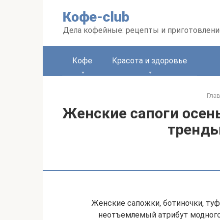
Перейти
Кофе-club
к
контенту
Дела кофейные: рецепты и приготовлени
Кофе
Красота и здоровье
Гла
Женские сапоги осен
тренды
Женские сапожки, ботиночки, ту
неотъемлемый атрибут модного