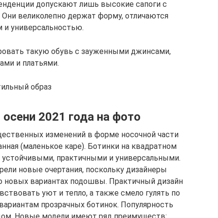
енденции допускают лишь высокие сапоги с
 Они великолепно держат форму, отличаются
 и универсальностью.
овать такую обувь с зауженными джинсами,
ами и платьями.
тильный образ
 осени 2021 года на фото
щественных изменений в форме носочной части
анная (маленькое каре). Ботинки на квадратном
и устойчивыми, практичными и универсальными.
рели новые очертания, поскольку дизайнеры
о новых вариантах подошвы. Практичный дизайн
ствовать уют и тепло, а также смело гулять по
вариантам прозрачных ботинок. Популярность
дом. Новые модели имеют ряд преимуществ: