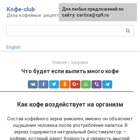
Перейти
Кофе-club
Для любых предложений по
к
Дела кофейные: рецепты и приготовление
сайту: cartica@cp9.ru
контенту
Поиск:
English
Главная
»
Здоровье
Что будет если выпить много кофе
Как кофе воздействует на организм
Состав кофейного зерна уникален, именно он объясняет
ощущения человека после употребления напитка. В
зернах содержится натуральный биостимулятор —
кофеин, который дарит бодрость и свежесть мыслей.