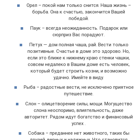
Орел – покой нам только снится. Наша жизнь –
борьба. Она к счастью, закончится Вашей
победой.
Паук – всегда неожиданность. Подарок или
сюрприз Вас порадуют.
Петух — дом полная чаша, рай. Вести только
позитивные. Счастье в доме это здорово. Но,
если это ближе к нижнему краю стенки чашки,
совсем недалеко в Вашем доме есть человек,
который будет строить козни, и возможно
удачно. Имейте в виду.
Рыба – радостные вести, не исключено приятное
путешествие.
Слон – олицетворение силы, мощи. Могущество
слона неоспоримо, влиятельность, даже
авторитет. Рядом идут богатство и финансовый
успех .
Собака – преданнее нет животного, таких бы
друзей, верных и надежных. Что становится