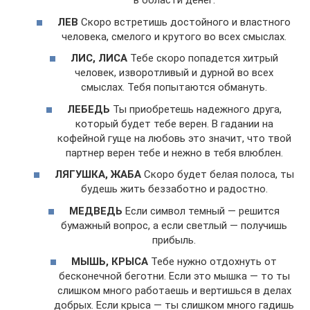
в области денег.
ЛЕВ
Скоро встретишь достойного и властного
человека, смелого и крутого во всех смыслах.
ЛИС, ЛИСА
Тебе скоро попадется хитрый
человек, изворотливый и дурной во всех
смыслах. Тебя попытаются обмануть.
ЛЕБЕДЬ
Ты приобретешь надежного друга,
который будет тебе верен. В гадании на
кофейной гуще на любовь это значит, что твой
партнер верен тебе и нежно в тебя влюблен.
ЛЯГУШКА, ЖАБА
Скоро будет белая полоса, ты
будешь жить беззаботно и радостно.
МЕДВЕДЬ
Если символ темный — решится
бумажный вопрос, а если светлый — получишь
прибыль.
МЫШЬ, КРЫСА
Тебе нужно отдохнуть от
бесконечной беготни. Если это мышка — то ты
слишком много работаешь и вертишься в делах
добрых. Если крыса — ты слишком много гадишь