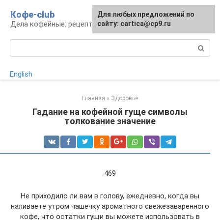
Перейти
Кофе-club
Для любых предложений по
к
Дела кофейные: рецепты и приготовление
сайту: cartica@cp9.ru
контенту
Поиск:
English
Главная
»
Здоровье
Гадание на кофейной гуще символы
толкование значение
469
Не приходило ли вам в голову, ежедневно, когда вы
наливаете утром чашечку ароматного свежезаваренного
кофе, что остатки гущи вы можете использовать в