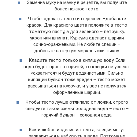
Заменив муку на манку в рецепте, вы получите
более нежное тесто.
Чтобы сделать тесто интереснее –добавьте
красок. Для красного цвета положите в тесто
томатную пасту, а для зеленого – петрушку,
укроп или шпинат. Куркума сделает шарики
сочно-оранжевыми. Не любите специи –
добавьте натертую морковь или тыкву.
Кладите тесто только в кипящую воду. Если
вода будет просто горячей, то клецки не успеют
«схватится» и будут водянистыми. Сильно
кипящий бульон тоже вреден – тесто может
рассыпаться на кусочки, и у вас не получатся
оформленные шарики.
Чтобы тесто лучше отлипало от ложки, строго
следуйте такой схемы: холодная вода –тесто –
горячий бульон – холодная вода.
Как и любое изделие из теста, клецки могут
развариться и набухнуть в воде. Поэтому не