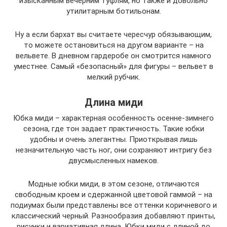
изысканным вечерним туфлям, но также и довольно
утилитарным ботильонам.
Ну а если бархат вы считаете чересчур обязывающим,
то можете остановиться на другом варианте – на
вельвете. В дневном гардеробе он смотрится намного
уместнее. Самый «безопасный» для фигуры – вельвет в
мелкий рубчик.
Длина миди
Юбка миди – характерная особенность осенне-зимнего
сезона, где тон задает практичность. Такие юбки
удобны и очень элегантны. Приоткрывая лишь
незначительную часть ног, они сохраняют интригу без
двусмысленных намеков.
Модные юбки миди, в этом сезоне, отличаются
свободным кроем и сдержанной цветовой гаммой – на
подиумах были представлены все оттенки коричневого и
классический черный. Разнообразия добавляют принты,
рисунки и вариативная длина. Юбки миди с длиной до