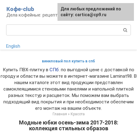
Перейти
Кофе-club
Для любых предложений по
к
Дела кофейные: рецепты и приготовление
сайту: cartica@cp9.ru
контенту
Поиск:
English
виниловый пол купить в спб
Купить ПВХ-плитку в
СПб
. по выгодной цене с доставкой по
городу и области вы можете в интернет-магазине Laminat98. В
нашем каталоге этот вид продукции представлен
самоклеящимися стеновыми панелями и напольной плиткой
разных текстур и расцветок. Мы поможем вам выбрать
подходящий вид покрытия и при необходимости обеспечим
его монтаж на вашем объекте.
Главная
»
Красота
Модные юбки осень-зима 2017-2018:
коллекция стильных образов