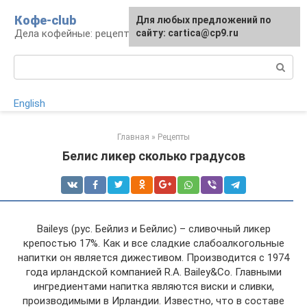
Перейти
Кофе-club
Для любых предложений по
к
Дела кофейные: рецепты и приготовление
сайту: cartica@cp9.ru
контенту
Поиск:
English
Главная
»
Рецепты
Белис ликер сколько градусов
Baileys (рус. Бейлиз и Бейлис) – сливочный ликер
крепостью 17%. Как и все сладкие слабоалкогольные
напитки он является дижестивом. Производится с 1974
года ирландской компанией R.A. Bailey&Co. Главными
ингредиентами напитка являются виски и сливки,
производимыми в Ирландии. Известно, что в составе