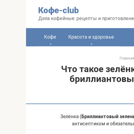
Перейти
Кофе-club
к
контенту
Дела кофейные: рецепты и приготовлени
Кофе
Красота и здоровье
Главна
Что такое зелёнк
бриллиантовы
Зелёнка (
Бриллиантовый зелен
антисептиком и обязатель