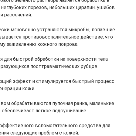
вого зеленого раствора является обработка в
 неглубоких порезов, небольших царапин, ушибов
и рассечений.
ески мгновенно устраняются микробы, попавшие
азывается противовоспалительное действие, что
му заживлению кожного покрова.
я для быстрой обработки на поверхности тела
бразующихся посттравматических рубцов.
ющий эффект и стимулируется быстрый процесс
енерации кожи.
вом обрабатываются пупочная ранка, маленькие
о обеспечивает легкое подсушивание.
 эффективного вспомогательного средства для
ения следующих проблем с кожей: