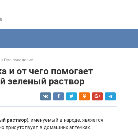
е
я
»
Про рукоделие
а и от чего помогает
й зеленый раствор
ый раствор
), именуемый в народе, является
но присутствует в домашних аптечках.