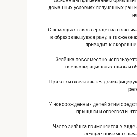
Основным применением бриллианто
домашних условиях полученных ран и
ил
С помощью такого средства практич
в образовавшуюся рану, а также ок
приводит к скорейше
Зелёнка повсеместно используетс
послеоперационных швов и о
При этом оказывается дезинфициру
рег
У новорожденных детей этим средст
прыщики и опрелости, чт
Часто зелёнка применяется в виде
осуществляемого леч