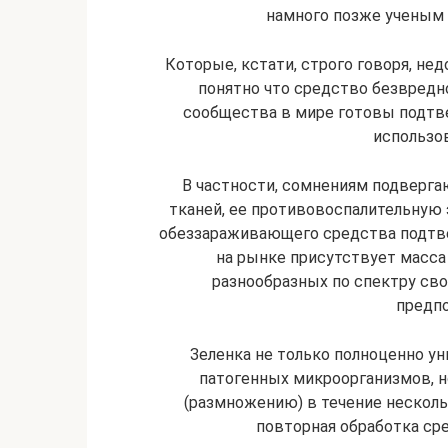
намного позже ученым 
Которые, кстати, строго говоря, нед
понятно что средство безвредно
сообщества в мире готовы подтве
использо
В частности, сомнениям подверга
тканей, ее противовоспалительную
обеззараживающего средства подтве
на рынке присутствует масса
разнообразных по спектру св
предпо
Зеленка не только полноценно у
патогенных микроорганизмов, н
(размножению) в течение несколь
повторная обработка ср