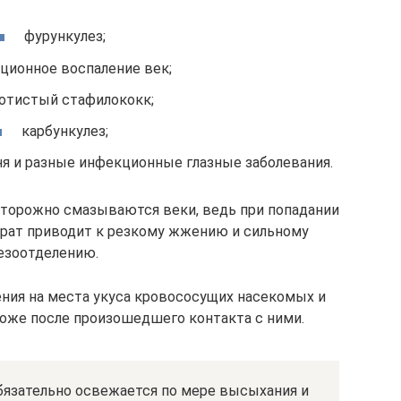
фурункулез;
ционное воспаление век;
отистый стафилококк;
карбункулез;
ня и разные инфекционные глазные заболевания.
сторожно смазываются веки, ведь при попадании
арат приводит к резкому жжению и сильному
езоотделению.
ения на места укуса кровососущих насекомых и
оже после произошедшего контакта с ними.
обязательно освежается по мере высыхания и