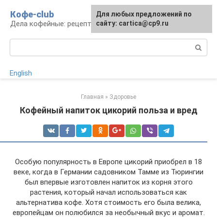
Перейти
Кофе-club
Для любых предложений по
к
Дела кофейные: рецепты и приготовление
сайту: cartica@cp9.ru
контенту
Поиск:
English
Главная
»
Здоровье
Кофейный напиток цикорий польза и вред
Особую популярность в Европе цикорий приобрел в 18
веке, когда в Германии садовником Тамме из Тюрингии
был впервые изготовлен напиток из корня этого
растения, который начал использоваться как
альтернатива кофе. Хотя стоимость его была велика,
европейцам он полюбился за необычный вкус и аромат.