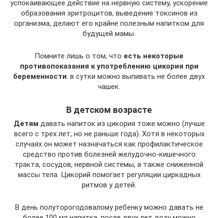
успокаивающее действие на нервную систему, ускорение
образования эритроцитов, выведение токсинов из
организма, делают его крайне полезным напитком для
будущей мамы.
Помните лишь о том, что
есть некоторые
противопоказания к употреблению цикория при
беременности
: в сутки можно выпивать не более двух
чашек.
В детском возрасте
Детям
давать напиток из цикория тоже можно (лучше
всего с трех лет, но не раньше года). Хотя в некоторых
случаях он может назначаться как профилактическое
средство против болезней желудочно-кишечного
тракта, сосудов, нервной системы, а также сниженной
массы тела. Цикорий помогает регуляции циркадных
ритмов у детей.
В день полуторогодовалому ребенку можно давать не
более 100 мл напитка, после двух лет дозу можно