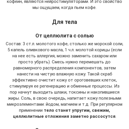
кофеин, являются нейростимуляторами. И это свойство
мы ощущаем, когда пьем кофе.
Для тела
От целлюлита с солью
Состав: 3 ст.л. молотого кофе, столько же морской соли,
5 капель оливкового масла, 1 ч.л. молотой корицы (если
на нее есть аллергия, можно заменить сахаром или
просто убрать). Смесь нужно перемешать до
равномерного распределения компонентов, затем
нанести на чистую влажную кожу. Такой скраб
эффективно очистит кожу от ороговевших клеток,
стимулируя ее регенерацию и обменные процессы. Из
пор начнут выходить шлаки, токсины и накопившиеся
жиры. Соль, в свою очередь, напитает кожу полезными
микроэлементами: йодом, магнием и т.д. При регулярном
применении
тело станет упругим, свежим,
целлюлитные отложения заметно рассосутся
.