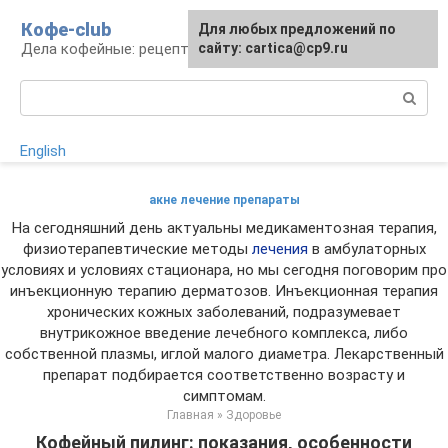
Перейти
Кофе-club
Для любых предложений по
к
Дела кофейные: рецепты и приготовление
сайту: cartica@cp9.ru
контенту
Поиск:
English
акне лечение препараты
На сегодняшний день актуальны медикаментозная терапия,
физиотерапевтические методы
лечения
в амбулаторных
условиях и условиях стационара, но мы сегодня поговорим про
инъекционную терапию дерматозов. Инъекционная терапия
хронических кожных заболеваний, подразумевает
внутрикожное введение лечебного комплекса, либо
собственной плазмы, иглой малого диаметра. Лекарственный
препарат подбирается соответственно возрасту и
симптомам.
Главная
»
Здоровье
Кофейный пилинг: показания, особенности