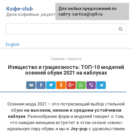
Перейти
Кофе-club
Для любых предложений по
к
Дела кофейные: рецепты и приготовление
сайту: cartica@cp9.ru
контенту
Поиск:
English
Главная
»
Красота
Изящество и грациозность: ТОП-10 моделей
осенней обуви 2021 на каблуках
Осенняя мода 2021 – это потрясающий выбор стильной
обуви
на высоком, низком и среднем устойчивом
каблуке
. Разнообразие форм и моделей говорит о том,
что каждая женщина встретит в этом сезоне «свою»
идеальную пару обуви, и мы в
Joy-pup
с удовольствием