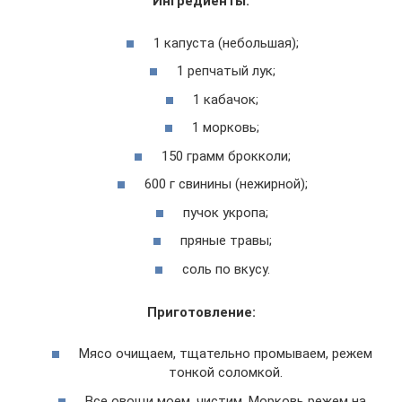
Ингредиенты:
1 капуста (небольшая);
1 репчатый лук;
1 кабачок;
1 морковь;
150 грамм брокколи;
600 г свинины (нежирной);
пучок укропа;
пряные травы;
соль по вкусу.
Приготовление:
Мясо очищаем, тщательно промываем, режем
тонкой соломкой.
Все овощи моем, чистим. Морковь режем на