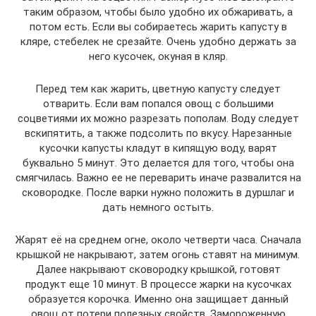
таким образом, чтобы было удобно их обжаривать, а
потом есть. Если вы собираетесь жарить капусту в
кляре, стебелек не срезайте. Очень удобно держать за
него кусочек, окуная в кляр.
Перед тем как жарить, цветную капусту следует
отварить. Если вам попался овощ с большими
соцветиями их можно разрезать пополам. Воду следует
вскипятить, а также подсолить по вкусу. Нарезанные
кусочки капусты кладут в кипящую воду, варят
буквально 5 минут. Это делается для того, чтобы она
смягчилась. Важно ее не переварить иначе развалится на
сковородке. После варки нужно положить в дуршлаг и
дать немного остыть.
Жарят её на среднем огне, около четверти часа. Сначала
крышкой не накрывают, затем огонь ставят на минимум.
Далее накрывают сковородку крышкой, готовят
продукт еще 10 минут. В процессе жарки на кусочках
образуется корочка. Именно она защищает данный
овощ от потери полезных свойств. Замороженную