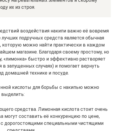
носу нагревательных элементов и скорому
оду их из строя.
ледствий воздействия накипи важно её вовремя
з лучших подручных средств является обычная
»), которую можно найти практически в каждом
айшем магазине. Благодаря своему простому, но
у, «лимонка» быстро и эффективно растворяет
 в запущенных случаях) и помогает вернуть
д домашней технике и посуде.
нной кислоты для борьбы с накипью можно
выделить:
щего средства. Лимонная кислота стоит очень
ва могут составить её конкуренцию по цене,
ь с дорогостоящими специальными чистящими
средствами.