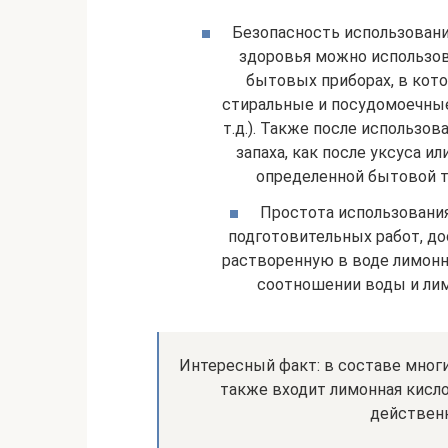
Безопасность использовани
здоровья можно использов
бытовых приборах, в кото
стиральные и посудомоечные
т.д.). Также после использо
запаха, как после уксуса и
определенной бытовой те
Простота использования
подготовительных работ, д
растворенную в воде лимонн
соотношении воды и лим
Интересный факт: в составе мног
также входит лимонная кисло
действенн