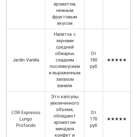
ароматом,
нежным
фруктовым
вкусом
Напиток с
зернами
средней
обжарки,
От
Jardin Vanilia
сладким
180
★★★★★
послевкусием
руб
и выраженным
запахом
ванили
Это капсулы
увеличенного
объема,
L’OR Espresso
От
обладают
Lungo
170
★★★★★
ароматом
Profondo
руб
миндаля
конфет и