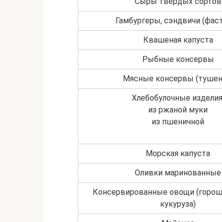
Сыры твердых сортов
Гамбургеры, сэндвичи (фас
Квашеная капуста
Рыбные консервы
Мясные консервы (тушен
Хлебобулочные изделия
из ржаной муки
из пшеничной
Морская капуста
Оливки маринованные
Консервированные овощи (гороше
кукуруза)