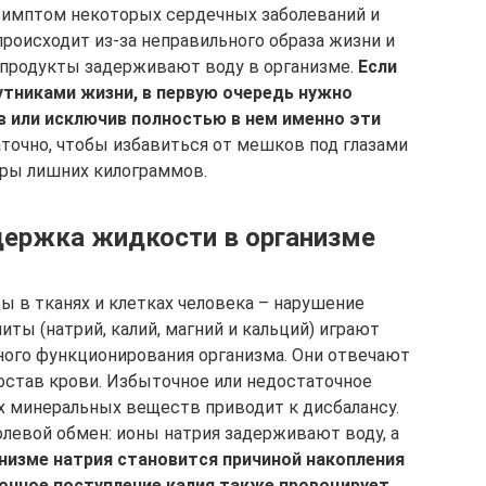
симптом некоторых сердечных заболеваний и
происходит из-за неправильного образа жизни и
е продукты задерживают воду в организме.
Если
утниками жизни, в первую очередь нужно
в или исключив полностью в нем именно эти
аточно, чтобы избавиться от мешков под глазами
ары лишних килограммов.
держка жидкости в организме
ы в тканях и клетках человека – нарушение
иты (натрий, калий, магний и кальций) играют
ного функционирования организма. Они отвечают
остав крови. Избыточное или недостаточное
их минеральных веществ приводит к дисбалансу.
олевой обмен: ионы натрия задерживают воду, а
низме натрия становится причиной накопления
чное поступление калия также провоцирует