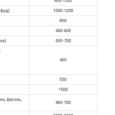
900-1300
тфуд)
1000-1200
800
400-600
ка)
500-700
:
450
550
1500
к, фасоль,
400-700