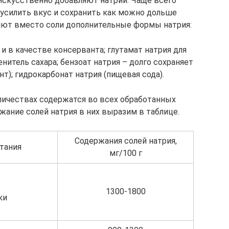
 искусственно добавляют натрий. Чаще всего
усилить вкус и сохранить как можно дольше
яют вместо соли дополнительные формы натрия:
и в качестве консерванта; глутамат натрия для
енитель сахара; бензоат натрия – долго сохраняет
т); гидрокарбонат натрия (пищевая сода).
личествах содержатся во всех обработанных
жание солей натрия в них выразим в таблице.
Содержания солей натрия,
тания
мг/100 г
1300-1800
ки