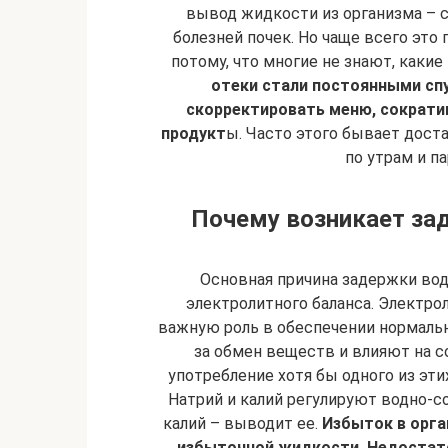
вывод жидкости из организма – 
болезней почек. Но чаще всего это 
потому, что многие не знают, каки
отеки стали постоянными сп
скорректировать меню, сократи
продукт
ы. Часто этого бывает дост
по утрам и п
Почему возникает за
Основная причина задержки вод
электролитного баланса. Электрол
важную роль в обеспечении нормаль
за обмен веществ и влияют на с
употребление хотя бы одного из эт
Натрий и калий регулируют водно-с
калий – выводит ее.
Избыток в орга
избыточной жидкости. Недостато