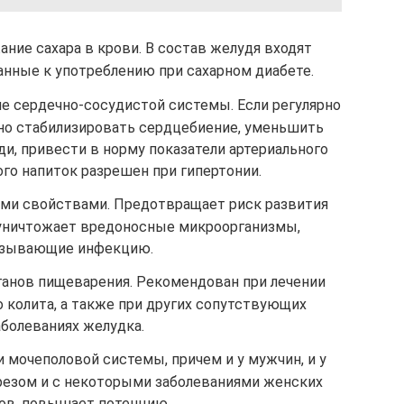
ние сахара в крови. В состав желудя входят
нные к употреблению при сахарном диабете.
 сердечно-сосудистой системы. Если регулярно
о стабилизировать сердцебиение, уменьшить
ди, привести в норму показатели артериального
ого напиток разрешен при гипертонии.
ми свойствами. Предотвращает риск развития
 уничтожает вредоносные микроорганизмы,
зывающие инфекцию.
ганов пищеварения. Рекомендован при лечении
о колита, а также при других сопутствующих
аболеваниях желудка.
и мочеполовой системы, причем и у мужчин, и у
резом и с некоторыми заболеваниями женских
ов, повышает потенцию.