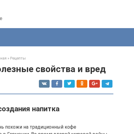
е
вная
»
Рецепты
олезные свойства и вред
создания напитка
нь похожи на традиционный кофе