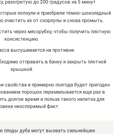
, разогретую до 200 градусов на 5 минут.
оторые лопнули и приобрели тёмно-шоколадный
о очистить их от скорлупы и снова промыть.
тить через мясорубку, чтобы получить плотную
консистенцию.
асса высушивается на противне.
одимо отправить в банку и закрыть плотной
крышкой.
и свойства и примерно полгода будет пригоден
ьзованием порошок перемалывается еще раз в
ть долгое время и польза такого напитка для
ловека неоспоримый факт.
ые плоды дуба могут вызвать сильнейшее