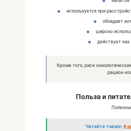
напиток
используется при расстройс
обладает ан
широко использ
действует как
Кроме того, риск онкологических
рацион ко
Польза и питате
Полезны
Читайте также:
4 о