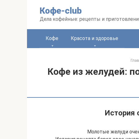
Перейти
Кофе-club
к
контенту
Дела кофейные: рецепты и приготовлени
Кофе
Красота и здоровье
Гла
Кофе из желудей: п
История 
Молотые желуди оче