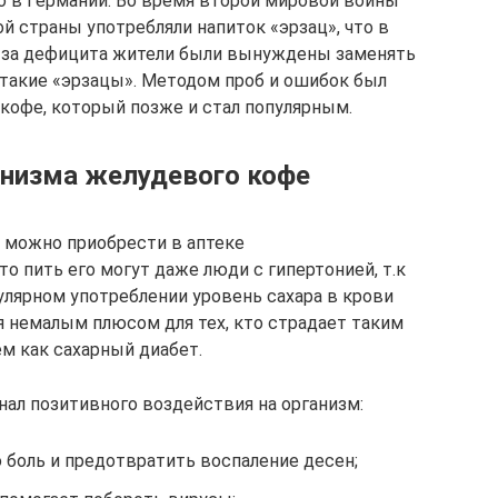
о в Германии. Во время второй мировой войны
й страны употребляли напиток «эрзац», что в
з-за дефицита жители были вынуждены заменять
такие «эрзацы». Методом проб и ошибок был
кофе, который позже и стал популярным.
анизма желудевого кофе
 можно приобрести в аптеке
то пить его могут даже люди с гипертонией, т.к
улярном употреблении уровень сахара в крови
я немалым плюсом для тех, кто страдает таким
м как сахарный диабет.
нал позитивного воздействия на организм:
 боль и предотвратить воспаление десен;