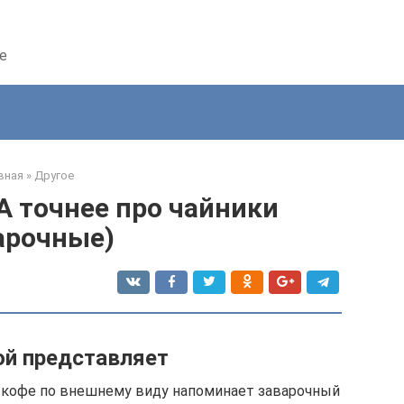
е
вная
»
Другое
 А точнее про чайники
арочные)
ой представляет
я кофе по внешнему виду напоминает заварочный