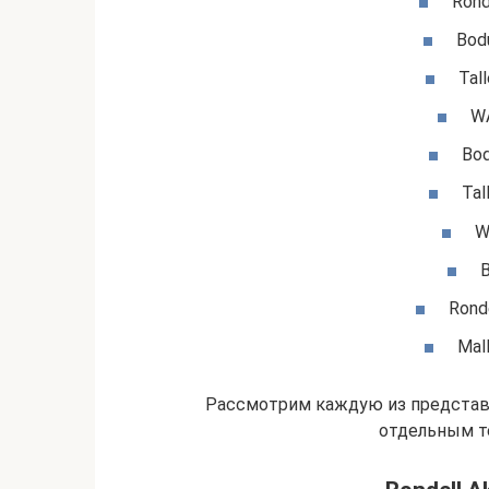
Rond
Bodu
Tal
WA
Bod
Tal
W
B
Ronde
Mall
Рассмотрим каждую из представ
отдельным т