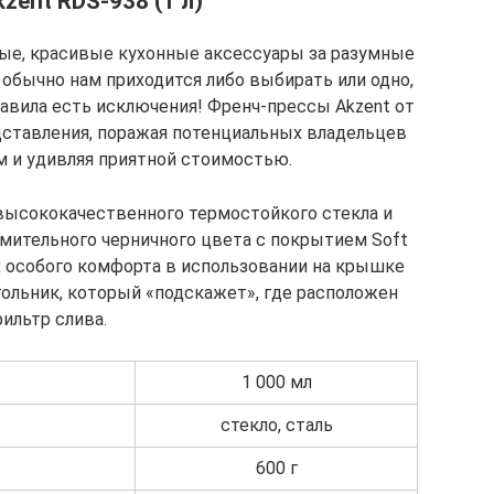
kzent RDS-938 (1 л)
ые, красивые кухонные аксессуары за разумные
 обычно нам приходится либо выбирать или одно,
 правила есть исключения! Френч-прессы Akzent от
дставления, поражая потенциальных владельцев
 и удивляя приятной стоимостью.
 высококачественного термостойкого стекла и
умительного черничного цвета с покрытием Soft
ях особого комфорта в использовании на крышке
ольник, который «подскажет», где расположен
ильтр слива.
1 000 мл
стекло, сталь
600 г