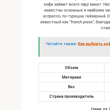
кофе займет всего пару минут. Н
известны основные и наиболее ча
эспрессо, по-турецки, гейзерный. 
известный как “french press”, благо
стал
Читайте также:
Как выбрать коф
Объем
Материал
Вес
Страна производитель
Цена: от 