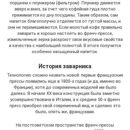
поршнем с плунжером (фильтром). Плунжер движется
вверх и вниз, за счет чего кофейная гуща плотно
прижимается ко дну посудины. Таким образом, сам
напиток благополучно отделяется от густой массы, и
они не перемешиваются. Если молотый кофе правильно
заварить и хорошо настоять во френч-прессе,
измельченные зерна раскроют свои вкусовые свойства
и качества с наибольшей полнотой. В итоге получится
особенно насыщенный напиток.
История заварника
Технологию сложно назвать новой: первые французские
прессы появились еще в 1800-х годах (и да, именно во
Франции), хотя до современных моделей им было
далеко. В начале XX века конструкция была заметно
усовершенствована в Италии, а к средине 50-х френч
пресс приобрел свой современный вид, и сделано это
было, опять же, французами.
На постсоветском пространстве френч-прессы