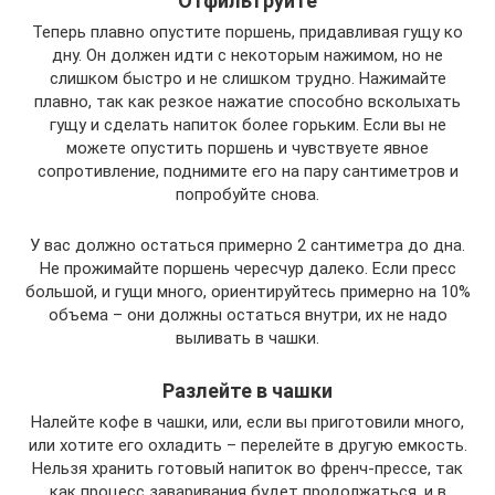
Отфильтруйте
Теперь плавно опустите поршень, придавливая гущу ко
дну. Он должен идти с некоторым нажимом, но не
слишком быстро и не слишком трудно. Нажимайте
плавно, так как резкое нажатие способно всколыхать
гущу и сделать напиток более горьким. Если вы не
можете опустить поршень и чувствуете явное
сопротивление, поднимите его на пару сантиметров и
попробуйте снова.
У вас должно остаться примерно 2 сантиметра до дна.
Не прожимайте поршень чересчур далеко. Если пресс
большой, и гущи много, ориентируйтесь примерно на 10%
объема – они должны остаться внутри, их не надо
выливать в чашки.
Разлейте в чашки
Налейте кофе в чашки, или, если вы приготовили много,
или хотите его охладить – перелейте в другую емкость.
Нельзя хранить готовый напиток во френч-прессе, так
как процесс заваривания будет продолжаться, и в