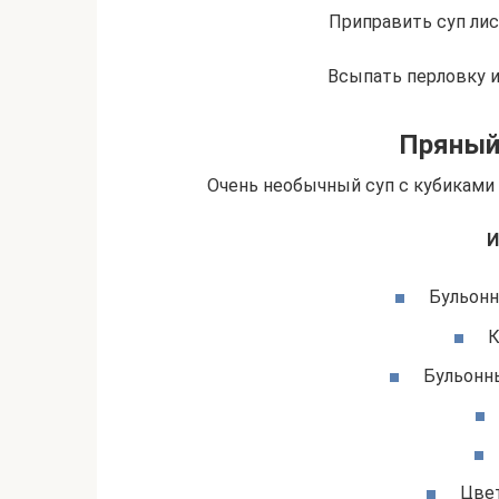
Приправить суп лис
Всыпать перловку и
Пряный
Очень необычный суп с кубиками 
И
Бульонн
К
Бульонны
Цвет