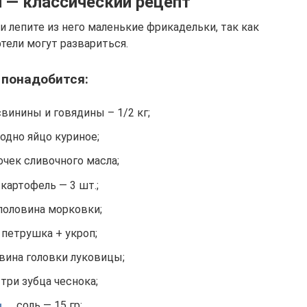
 — классический рецепт
 лепите из него маленькие фрикадельки, так как
тели могут развариться.
 понадобится:
винины и говядины – 1/2 кг;
одно яйцо куриное;
очек сливочного масла;
картофель — 3 шт.;
половина морковки;
петрушка + укроп;
вина головки луковицы;
три зубца чеснока;
соль — 15 гр;