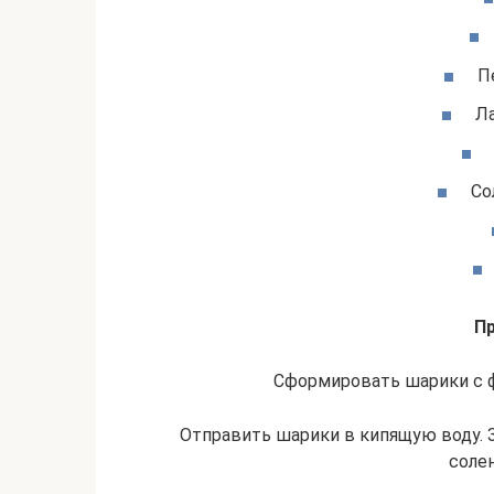
Пе
Ла
Со
Пр
Сформировать шарики с ф
Отправить шарики в кипящую воду. 
солен