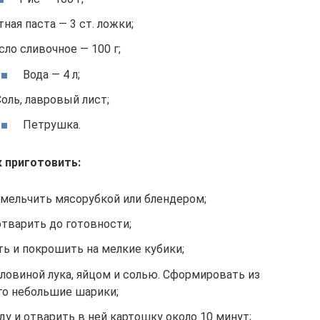
ная паста — 3 ст. ложки;
ло сливочное — 100 г;
Вода — 4 л;
оль, лавровый лист;
Петрушка.
к приготовить:
мельчить мясорубкой или блендером;
отварить до готовности;
ь и покрошить на мелкие кубики;
ловиной лука, яйцом и солью. Сформировать из
го небольшие шарики;
у и отварить в ней картошку около 10 минут;