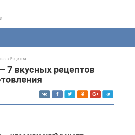
е
вная
»
Рецепты
— 7 вкусных рецептов
отовления