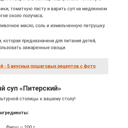
ки, томатную пасту и варить суп на медленном
огне около получаса;
ливочное масло, соль и измельченную петрушку.
 которая предназначена для питания детей,
ользовать зажаренные овощи.
й - 5 вкусных пошаговых рецептов с фото
й суп «Питерский»
льтурной столицы к вашему столу!
нгредиенты:
Фарш — 200 г