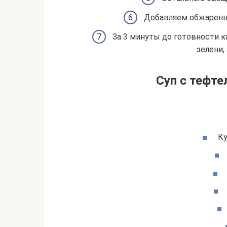
Добавляем обжаренны
За 3 минуты до готовности 
зелени,
Суп с тефте
Ку