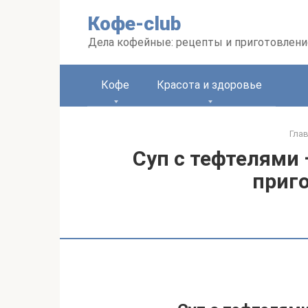
Перейти
Кофе-club
к
контенту
Дела кофейные: рецепты и приготовлени
Кофе
Красота и здоровье
Гла
Суп с тефтелями 
приг