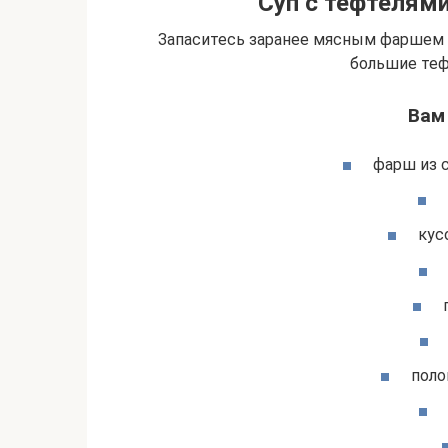
Суп с тефтелями
Запаситесь заранее мясным фаршем и
большие теф
Вам
фарш из с
кус
поло