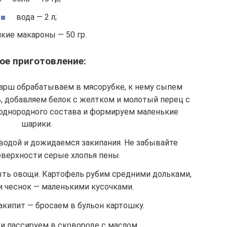
вода — 2 л;
кие макароны — 50 гр.
ое приготовление:
фарш обрабатываем в мясорубке, к нему сыпем
 добавляем белок с желтком и молотый перец с
однородного состава и формируем маленькие
шарики.
водой и дожидаемся закипания. Не забывайте
оверхности серые хлопья пены.
ть овощи. Картофель рубим средними дольками,
 и чеснок — маленькими кусочками.
акипит — бросаем в бульон картошку.
 пассируем в сковороде с маслом.