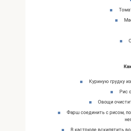
Томат
Мас
С
Ка
Куриную грудку из
Рис 
Овощи очистит
Фарш соединить с рисом, по
не
В кастрюле вскипятить вод