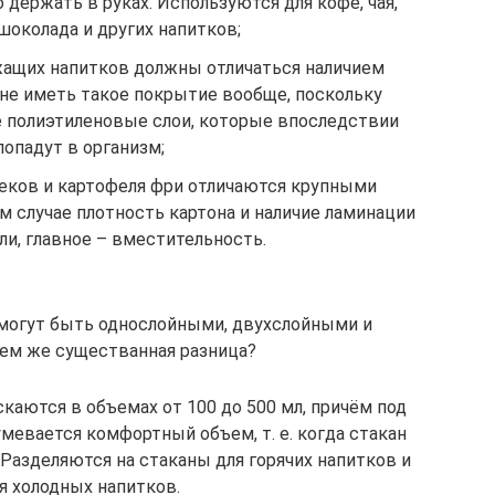
держать в руках. Используются для кофе, чая,
шоколада и других напитков;
жащих напитков должны отличаться наличием
 не иметь такое покрытие вообще, поскольку
е полиэтиленовые слои, которые впоследствии
попадут в организм;
неков и картофеля фри отличаются крупными
ом случае плотность картона и наличие ламинации
ли, главное – вместительность.
могут быть однослойными, двухслойными и
чем же существанная разница?
аются в объемах от 100 до 500 мл, причём под
мевается комфортный объем, т. е. когда стакан
 Разделяются на стаканы для горячих напитков и
я холодных напитков.