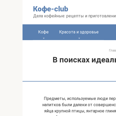
Перейти
Кофе-club
к
контенту
Дела кофейные: рецепты и приготовлени
Кофе
Красота и здоровье
Гла
В поисках идеал
Предметы, используемые люди перв
напитков были далеки от совершенст
яйца крупной птицы, янтарное глиня