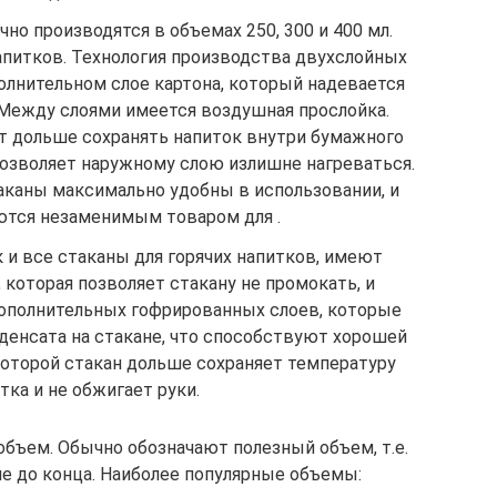
о производятся в объемах 250, 300 и 400 мл.
апитков. Технология производства двухслойных
олнительном слое картона, который надевается
 Между слоями имеется воздушная прослойка.
ет дольше сохранять напиток внутри бумажного
 позволяет наружному слою излишне нагреваться.
каны максимально удобны в использовании, и
ются незаменимым товаром для .
 и все стаканы для горячих напитков, имеют
которая позволяет стакану не промокать, и
дополнительных гофрированных слоев, которые
енсата на стакане, что способствуют хорошей
которой стакан дольше сохраняет температуру
тка и не обжигает руки.
объем. Обычно обозначают полезный объем, т.е.
е до конца. Наиболее популярные объемы: